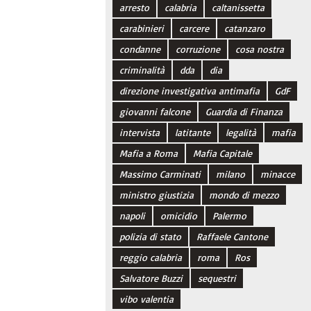
arresto
calabria
caltanissetta
carabinieri
carcere
catanzaro
condanne
corruzione
cosa nostra
criminalità
dda
dia
direzione investigativa antimafia
GdF
giovanni falcone
Guardia di Finanza
intervista
latitante
legalità
mafia
Mafia a Roma
Mafia Capitale
Massimo Carminati
milano
minacce
ministro giustizia
mondo di mezzo
napoli
omicidio
Palermo
polizia di stato
Raffaele Cantone
reggio calabria
roma
Ros
Salvatore Buzzi
sequestri
vibo valentia