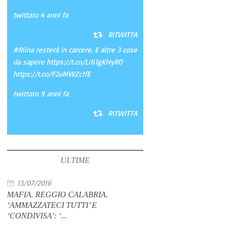
twittato 4 anni fa
RITWITTA
#Riina resterà in carcere. E altre 3 cose
da sapere
https://t.co/Li61gKHyR0
https://t.co/F2vMWZc1fE
twittato 9 anni fa
RITWITTA
ULTIME
13/07/2016
MAFIA. REGGIO CALABRIA.
‘AMMAZZATECI TUTTI’ E
‘CONDIVISA’: ‘...