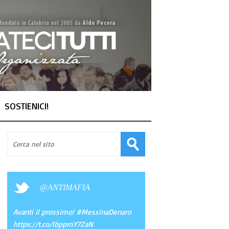
SOSTIENICI!
@
ANTIMAFIA
Avanti il prossimo! #MessinaDenaro
https://t.co/lbppmY7ZaN