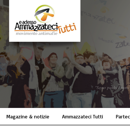
"Sono pochi i rami 
Magazine & notizie
Ammazzateci Tutti
Partec