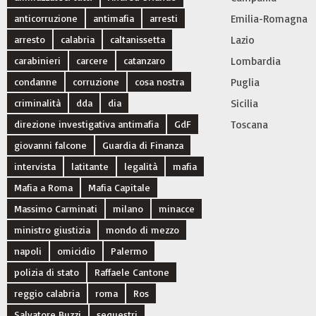
anticorruzione
antimafia
arresti
Emilia-Romagna
arresto
calabria
caltanissetta
Lazio
carabinieri
carcere
catanzaro
Lombardia
condanne
corruzione
cosa nostra
Puglia
criminalità
dda
dia
Sicilia
direzione investigativa antimafia
GdF
Toscana
giovanni falcone
Guardia di Finanza
intervista
latitante
legalità
mafia
Mafia a Roma
Mafia Capitale
Massimo Carminati
milano
minacce
ministro giustizia
mondo di mezzo
napoli
omicidio
Palermo
polizia di stato
Raffaele Cantone
reggio calabria
roma
Ros
Salvatore Buzzi
sequestri