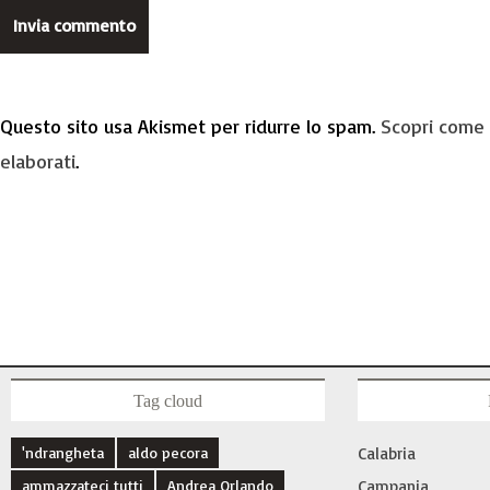
Questo sito usa Akismet per ridurre lo spam.
Scopri come 
elaborati
.
Tag cloud
'ndrangheta
aldo pecora
Calabria
ammazzateci tutti
Andrea Orlando
Campania