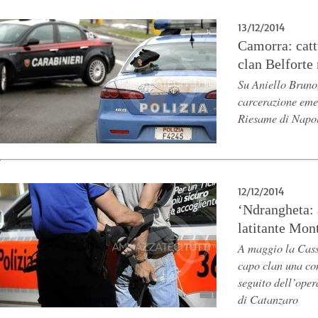
13/12/2014
Camorra: catt
clan Belforte
Su Aniello Bruno,
carcerazione eme
Riesame di Napo
12/12/2014
‘Ndrangheta: 
latitante Mon
A maggio la Cass
capo clan una co
seguito dell’ope
di Catanzaro