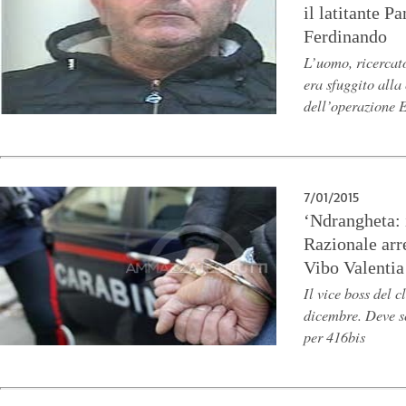
il latitante P
Ferdinando
L’uomo, ricercat
era sfuggito alla
dell’operazione E
7/01/2015
‘Ndrangheta: i
Razionale arre
Vibo Valentia
Il vice boss del c
dicembre. Deve s
per 416bis