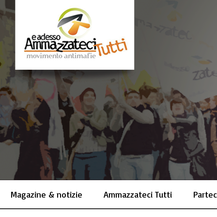
Magazine & notizie
Ammazzateci Tutti
Partec