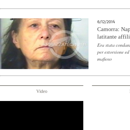
6/12/2014
Camorra: Napo
latitante affi
Era stata condann
per estorsione e
mafioso
Video