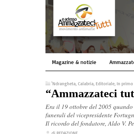
Magazine & notizie
Ammazzate
'Ndrangheta
,
Calabria
,
Editoriale
,
In primo
“Ammazzateci tut
Era il 19 ottobre del 2005 quando 
funerali del vicepresidente Fortug
Il ricordo del fondatore, Aldo V. P
di
REDAZIONE