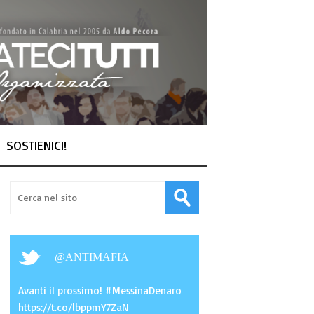
SOSTIENICI!
@
ANTIMAFIA
Avanti il prossimo! #MessinaDenaro
https://t.co/lbppmY7ZaN