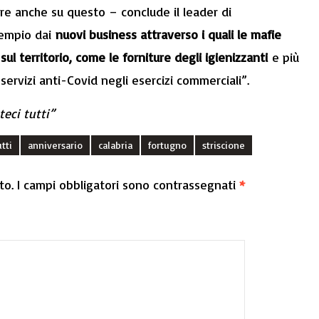
re anche su questo – conclude il leader di
sempio dai
nuovi business attraverso i quali le mafie
ul territorio, come le forniture degli igienizzanti
e più
 servizi anti-Covid negli esercizi commerciali”.
eci tutti”
tti
anniversario
calabria
fortugno
striscione
to.
I campi obbligatori sono contrassegnati
*