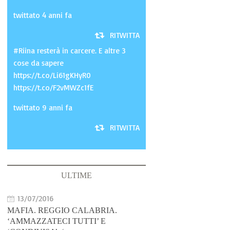
twittato 4 anni fa
RITWITTA
#Riina resterà in carcere. E altre 3
cose da sapere
https://t.co/Li61gKHyR0
https://t.co/F2vMWZc1fE
twittato 9 anni fa
RITWITTA
ULTIME
13/07/2016
MAFIA. REGGIO CALABRIA.
‘AMMAZZATECI TUTTI’ E