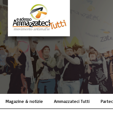
Magazine & notizie
Ammazzateci Tutti
Partec