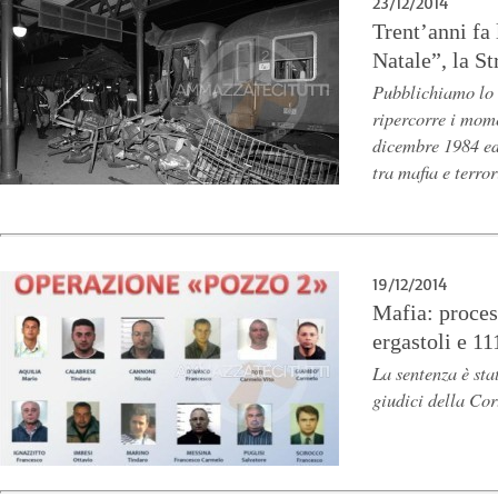
23/12/2014
Trent’anni fa 
Natale”, la S
Pubblichiamo lo 
ripercorre i mom
dicembre 1984 ed 
tra mafia e terro
19/12/2014
Mafia: proces
ergastoli e 11
La sentenza è sta
giudici della Cor