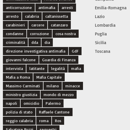
anticorruzione
antimafia
arresti
Emilia-Romagna
arresto
calabria
caltanissetta
Lazio
carabinieri
carcere
catanzaro
Lombardia
condanne
corruzione
cosa nostra
Puglia
criminalità
dda
dia
Sicilia
direzione investigativa antimafia
GdF
Toscana
giovanni falcone
Guardia di Finanza
intervista
latitante
legalità
mafia
Mafia a Roma
Mafia Capitale
Massimo Carminati
milano
minacce
ministro giustizia
mondo di mezzo
napoli
omicidio
Palermo
polizia di stato
Raffaele Cantone
reggio calabria
roma
Ros
Salvatore Buzzi
sequestri