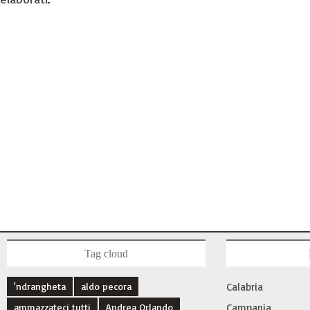
Tag cloud
'ndrangheta
aldo pecora
Calabria
ammazzateci tutti
Andrea Orlando
Campania