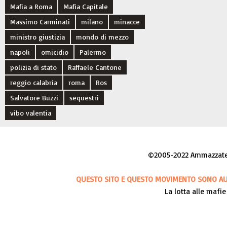
Mafia a Roma
Mafia Capitale
Massimo Carminati
milano
minacce
ministro giustizia
mondo di mezzo
napoli
omicidio
Palermo
polizia di stato
Raffaele Cantone
reggio calabria
roma
Ros
Salvatore Buzzi
sequestri
vibo valentia
©2005-2022 Ammazzateci
QUESTO SITO E QUESTO MOVIMENTO SONO AUT
La lotta alle mafie 