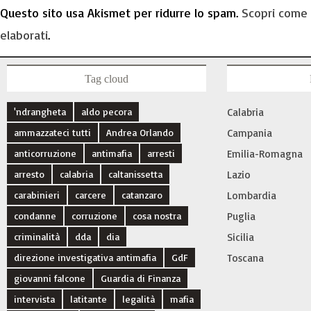
Questo sito usa Akismet per ridurre lo spam.
Scopri come 
elaborati
.
Tag cloud
'ndrangheta
aldo pecora
Calabria
ammazzateci tutti
Andrea Orlando
Campania
anticorruzione
antimafia
arresti
Emilia-Romagna
arresto
calabria
caltanissetta
Lazio
carabinieri
carcere
catanzaro
Lombardia
condanne
corruzione
cosa nostra
Puglia
criminalità
dda
dia
Sicilia
direzione investigativa antimafia
GdF
Toscana
giovanni falcone
Guardia di Finanza
intervista
latitante
legalità
mafia