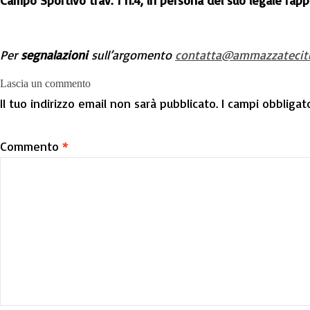
Campo Sportivo trav. 1 n.4, in persona del suo legale rap
Per
segnalazioni
sull’argomento
contatta@ammazzatecitu
Lascia un commento
Il tuo indirizzo email non sarà pubblicato.
I campi obbligat
Commento
*