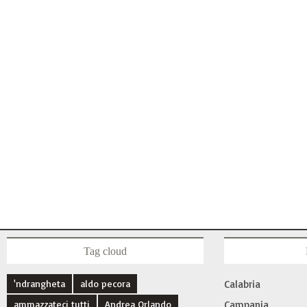
Tag cloud
'ndrangheta
aldo pecora
Calabria
ammazzateci tutti
Andrea Orlando
Campania