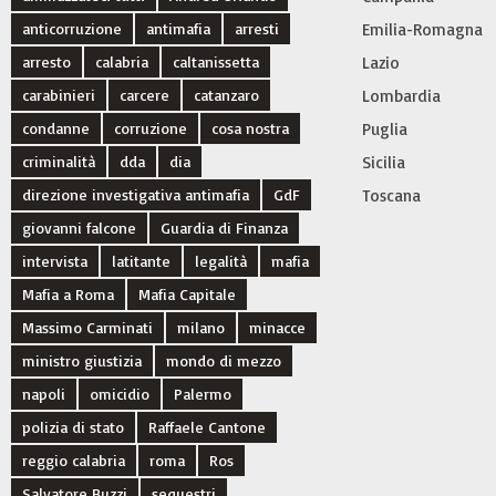
anticorruzione
antimafia
arresti
Emilia-Romagna
arresto
calabria
caltanissetta
Lazio
carabinieri
carcere
catanzaro
Lombardia
condanne
corruzione
cosa nostra
Puglia
criminalità
dda
dia
Sicilia
direzione investigativa antimafia
GdF
Toscana
giovanni falcone
Guardia di Finanza
intervista
latitante
legalità
mafia
Mafia a Roma
Mafia Capitale
Massimo Carminati
milano
minacce
ministro giustizia
mondo di mezzo
napoli
omicidio
Palermo
polizia di stato
Raffaele Cantone
reggio calabria
roma
Ros
Salvatore Buzzi
sequestri