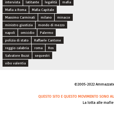
intervista
latitante
legalità
mafia
Mafia a Roma
Mafia Capitale
Massimo Carminati
milano
minacce
ministro giustizia
mondo di mezzo
napoli
omicidio
Palermo
polizia di stato
Raffaele Cantone
reggio calabria
roma
Ros
Salvatore Buzzi
sequestri
vibo valentia
©2005-2022 Ammazzateci
QUESTO SITO E QUESTO MOVIMENTO SONO AUT
La lotta alle mafie 