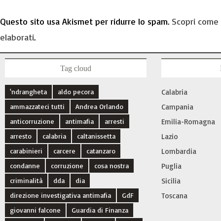
Questo sito usa Akismet per ridurre lo spam.
Scopri come 
elaborati
.
Tag cloud
'ndrangheta
aldo pecora
Calabria
ammazzateci tutti
Andrea Orlando
Campania
anticorruzione
antimafia
arresti
Emilia-Romagna
arresto
calabria
caltanissetta
Lazio
carabinieri
carcere
catanzaro
Lombardia
condanne
corruzione
cosa nostra
Puglia
criminalità
dda
dia
Sicilia
direzione investigativa antimafia
GdF
Toscana
giovanni falcone
Guardia di Finanza