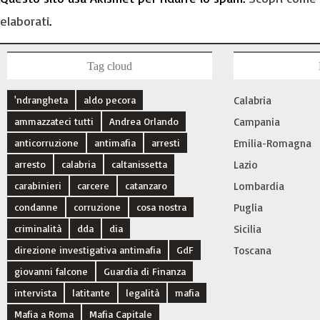
elaborati
.
Tag cloud
'ndrangheta
aldo pecora
Calabria
ammazzateci tutti
Andrea Orlando
Campania
anticorruzione
antimafia
arresti
Emilia-Romagna
arresto
calabria
caltanissetta
Lazio
carabinieri
carcere
catanzaro
Lombardia
condanne
corruzione
cosa nostra
Puglia
criminalità
dda
dia
Sicilia
direzione investigativa antimafia
GdF
Toscana
giovanni falcone
Guardia di Finanza
intervista
latitante
legalità
mafia
Mafia a Roma
Mafia Capitale