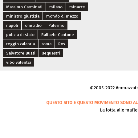
Massimo Carminati
milano
minacce
ministro giustizia
mondo di mezzo
napoli
omicidio
Palermo
polizia di stato
Raffaele Cantone
reggio calabria
roma
Ros
Salvatore Buzzi
sequestri
vibo valentia
©2005-2022 Ammazzateci
QUESTO SITO E QUESTO MOVIMENTO SONO AUT
La lotta alle mafie 