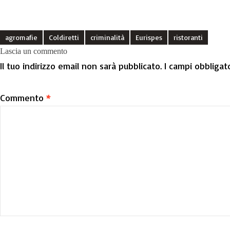
agromafie
Coldiretti
criminalità
Eurispes
ristoranti
Lascia un commento
Il tuo indirizzo email non sarà pubblicato.
I campi obbligat
Commento
*