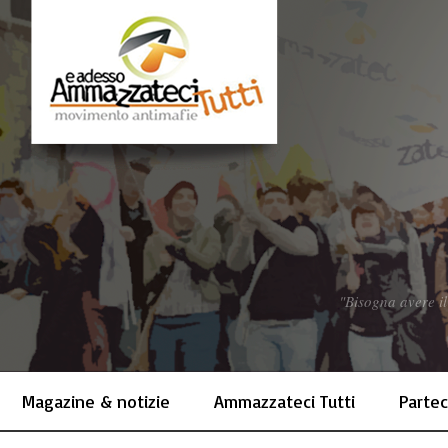
"Bisogna avere il
Magazine & notizie
Ammazzateci Tutti
Partec