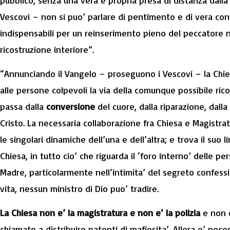
pubblico, senza una vera e propria presa di distanza dalla 
Vescovi – non si puo’ parlare di pentimento e di vera con
indispensabili per un reinserimento pieno del peccatore n
ricostruzione interiore”.
“Annunciando il Vangelo – proseguono i Vescovi – la Chie
alle persone colpevoli la via della comunque possibile ric
passa dalla
conversione
del cuore, dalla riparazione, dall
Cristo. La necessaria collaborazione fra Chiesa e Magistr
le singolari dinamiche dell’una e dell’altra; e trova il suo l
Chiesa, in tutto cio’ che riguarda il ‘foro interno’ delle p
Madre, particolarmente nell’intimita’ del segreto confessi
vita, nessun ministro di Dio puo’ tradire.
La Chiesa non e’ la magistratura e non e’ la polizia
e non e
chiamato a distribuire patenti di mafiosita’. Allora e’ nece