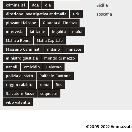
criminalità
dda
dia
Sicilia
direzione investigativa antimafia
GdF
Toscana
giovanni falcone
Guardia di Finanza
intervista
latitante
legalità
mafia
Mafia a Roma
Mafia Capitale
Massimo Carminati
milano
minacce
ministro giustizia
mondo di mezzo
napoli
omicidio
Palermo
polizia di stato
Raffaele Cantone
reggio calabria
roma
Ros
Salvatore Buzzi
sequestri
vibo valentia
©2005-2022 Ammazzateci