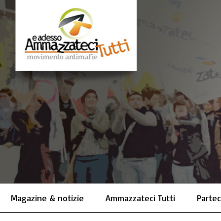
Magazine & notizie
Ammazzateci Tutti
Partec