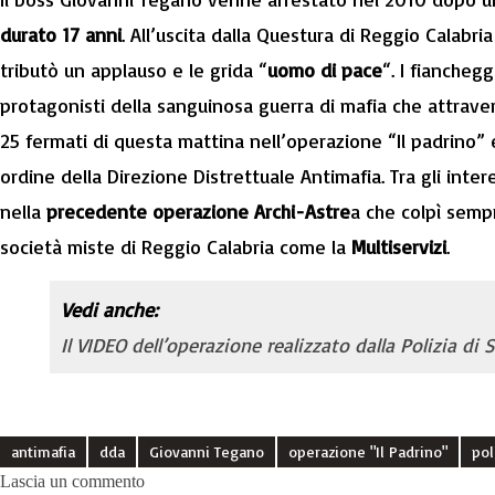
durato 17 anni
. All’uscita dalla Questura di Reggio Calabri
tributò un applauso e le grida “
uomo di pace
“. I fiancheg
protagonisti della sanguinosa guerra di mafia che attravers
25 fermati di questa mattina nell’operazione “Il padrino” e
ordine della Direzione Distrettuale Antimafia. Tra gli inter
nella
precedente operazione Archi-Astre
a che colpì semp
società miste di Reggio Calabria come la
Multiservizi
.
Vedi anche:
Il VIDEO dell’operazione realizzato dalla Polizia di 
antimafia
dda
Giovanni Tegano
operazione "Il Padrino"
pol
Lascia un commento