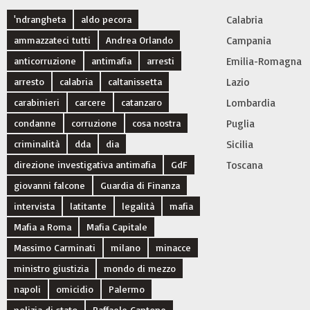
'ndrangheta
aldo pecora
Calabria
ammazzateci tutti
Andrea Orlando
Campania
anticorruzione
antimafia
arresti
Emilia-Romagna
arresto
calabria
caltanissetta
Lazio
carabinieri
carcere
catanzaro
Lombardia
condanne
corruzione
cosa nostra
Puglia
criminalità
dda
dia
Sicilia
direzione investigativa antimafia
GdF
Toscana
giovanni falcone
Guardia di Finanza
intervista
latitante
legalità
mafia
Mafia a Roma
Mafia Capitale
Massimo Carminati
milano
minacce
ministro giustizia
mondo di mezzo
napoli
omicidio
Palermo
polizia di stato
Raffaele Cantone