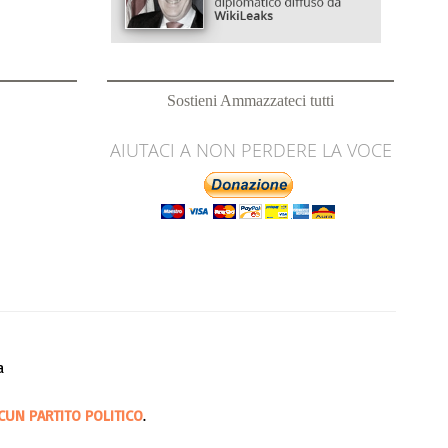
Sostieni Ammazzateci tutti
AIUTACI A NON PERDERE LA VOCE
a
CUN PARTITO POLITICO
.