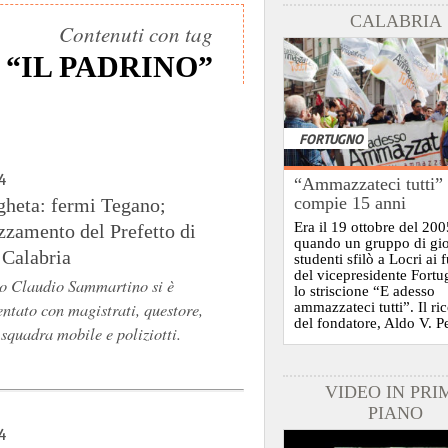
CALABRIA
Contenuti con tag
“IL PADRINO”
FORTUGNO
4
“Ammazzateci tutti”
compie 15 anni
gheta: fermi Tegano;
Era il 19 ottobre del 200
zzamento del Prefetto di
quando un gruppo di gi
 Calabria
studenti sfilò a Locri ai 
del vicepresidente Fort
to Claudio Sammartino si è
lo striscione “E adesso
tato con magistrati, questore,
ammazzateci tutti”. Il ri
del fondatore, Aldo V. P
 squadra mobile e poliziotti.
VIDEO IN PRI
PIANO
4