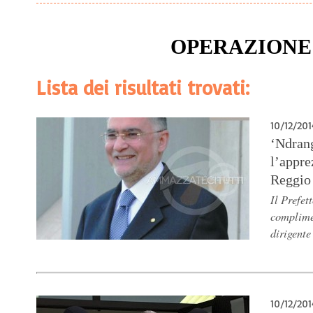
OPERAZIONE 
Lista dei risultati trovati:
10/12/201
‘Ndran
l’appre
Reggio
Il Prefet
complimen
dirigente
10/12/201