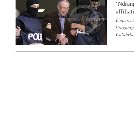
‘Ndrang
affilia
L’operazi
l’organi
Calabria