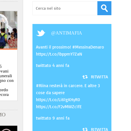
@
ANTIMAFIA
Avanti il prossimo! #MessinaDenaro
https://t.co/lbppmY7ZaN
twittato 4 anni fa
5
ovani
funerali
RITWITTA
ugno con
#Riina resterà in carcere. E altre 3
cordo
cose da sapere
ecora
https://t.co/Li61gKHyR0
https://t.co/F2vMWZc1fE
MO
twittato 9 anni fa
RITWITTA