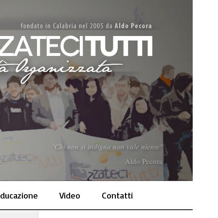
"Chi non si indigna non vale niente"
Aldo Pecora
ducazione
Video
Contatti