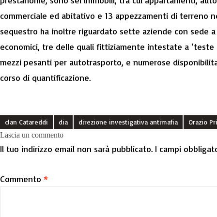
prestanome, sono sei immobili, tra cui appartamenti, auto
commerciale ed abitativo e 13 appezzamenti di terreno nell
sequestro ha inoltre riguardato sette aziende con sede a 
economici, tre delle quali fittiziamente intestate a ‘teste d
mezzi pesanti per autotrasporto, e numerose disponibilita
corso di quantificazione.
clan Catareddi
dia
direzione investigativa antimafia
Orazio Pr
Lascia un commento
Il tuo indirizzo email non sarà pubblicato.
I campi obbligat
Commento
*