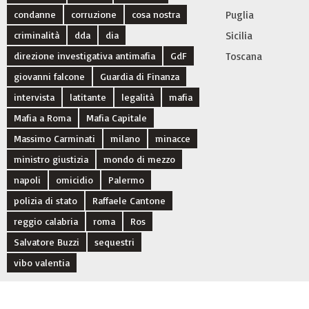
condanne
corruzione
cosa nostra
Puglia
criminalità
dda
dia
Sicilia
direzione investigativa antimafia
GdF
Toscana
giovanni falcone
Guardia di Finanza
intervista
latitante
legalità
mafia
Mafia a Roma
Mafia Capitale
Massimo Carminati
milano
minacce
ministro giustizia
mondo di mezzo
napoli
omicidio
Palermo
polizia di stato
Raffaele Cantone
reggio calabria
roma
Ros
Salvatore Buzzi
sequestri
vibo valentia