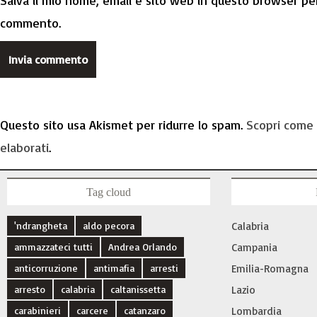
Salva il mio nome, email e sito web in questo browser per
commento.
Questo sito usa Akismet per ridurre lo spam.
Scopri come 
elaborati
.
Tag cloud
'ndrangheta
aldo pecora
Calabria
ammazzateci tutti
Andrea Orlando
Campania
anticorruzione
antimafia
arresti
Emilia-Romagna
arresto
calabria
caltanissetta
Lazio
carabinieri
carcere
catanzaro
Lombardia