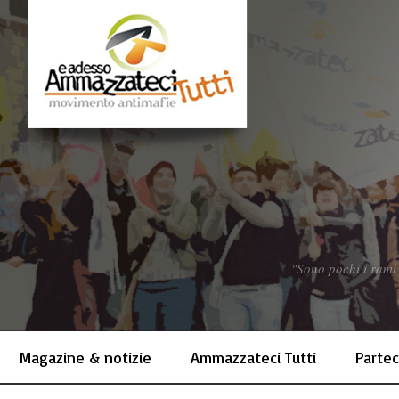
"Sono pochi i rami 
Magazine & notizie
Ammazzateci Tutti
Partec