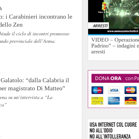
4
: i Carabinieri incontrano le
dello Zen
ARRESTI
hiude il ciclo di incontri promosso
VIDEO – Operazione
ndo provinciale dell’Arma.
Padrino” – indagini 
arresti
4
 Galatolo: “dalla Calabria il
 per magistrato Di Matteo”
cena su un’intervista a “La
ca”
4