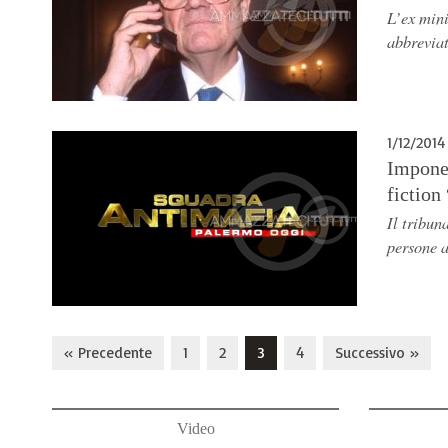
L’ex mini
abbreviat
1/12/2014
Imponev
fiction
Il tribun
persone a
« Precedente
1
2
3
4
Successivo »
Video