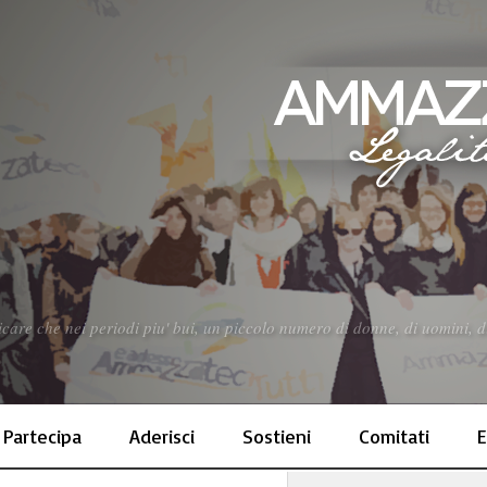
care che nei periodi piu' bui, un piccolo numero di donne, di uomini, di
Partecipa
Aderisci
Sostieni
Comitati
E