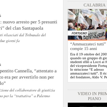
CALABRIA
4
: nuovo arresto per 5 presunti
ri” del clan Santapaola
FORTUGNO
ti rilasciati dal Tribunale del
due giorni fa
“Ammazzateci tutti”
compie 15 anni
Era il 19 ottobre del 200
quando un gruppo di gi
studenti sfilò a Locri ai 
4
del vicepresidente Fort
lo striscione “E adesso
pentito Cannella, “attentato a
ammazzateci tutti”. Il ri
o era per avvertirlo non per
del fondatore, Aldo V. P
lo”
zione del collaboratore di giustizia
VIDEO IN PRI
so per la “trattativa” a Palermo
PIANO