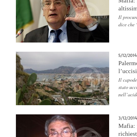
Mafia: 
altissi
Il procur
dice che 
5/12/2014
Palermo
l’uccis
Il capode
stato ucc
nell’acid
3/12/2014
Mafia: 
richies