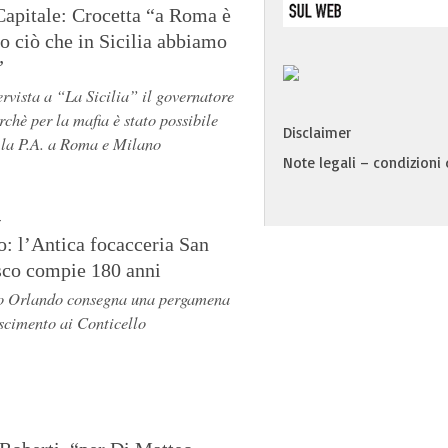
apitale: Crocetta “a Roma è
o ciò che in Sicilia abbiamo
”
ervista a “La Sicilia” il governatore
rchè per la mafia è stato possibile
Disclaimer
e la P.A. a Roma e Milano
Note legali – condizioni d
4
: l’Antica focacceria San
sco compie 180 anni
co Orlando consegna una pergamena
scimento ai Conticello