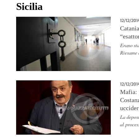
Sicilia
12/12/201
Catania
“esatto
Erano sta
Riesame 
12/12/201
Mafia: 
Costanz
uccider
La deposi
al proces