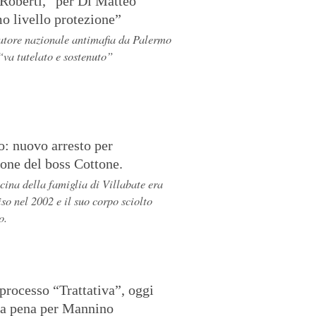
Roberti, “per Di Matteo
mo livello protezione”
atore nazionale antimafia da Palermo
“va tutelato e sostenuto”
: nuovo arresto per
ione del boss Cottone.
cina della famiglia di Villabate era
iso nel 2002 e il suo corpo sciolto
o.
processo “Trattativa”, oggi
ta pena per Mannino