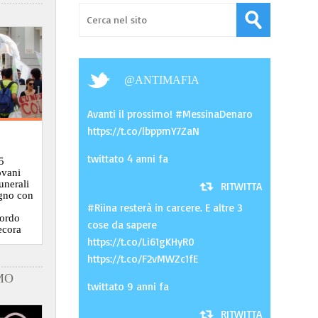
@
ANTIMAFIA
Avanti il prossimo! #MessinaDenaro
https://t.co/lbppmY7ZaN
twittato 4 anni fa
5
ovani
funerali
RITWITTA
ugno con
#Riina resterà in carcere. E altre 3
cordo
cose da sapere
ecora
https://t.co/Li61gKHyR0
https://t.co/F2vMWZc1fE
MO
twittato 9 anni fa
RITWITTA