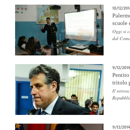
10/12/201
Palermo
scuole 
Oggi si c
dal Coma
9/12/201
Pentito
tritolo
Il retros
Repubbli
9/12/201