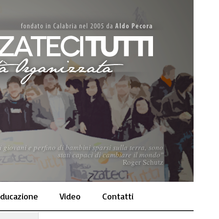
 giovani e perfino di bambini sparsi sulla terra, sono
stati capaci di cambiare il mondo"
Roger Schutz
ducazione
Video
Contatti