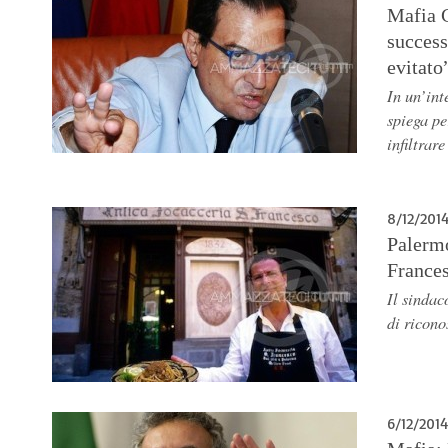
Mafia C
success
evitato
In un’int
spiega pe
infiltrar
8/12/201
Palermo
France
Il sinda
di ricono
6/12/2014