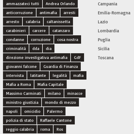
ammazzateci tutti
Andrea Orlando
Campania
anticorruzione
antimafia
arresti
Emilia-Romagna
arresto
calabria
caltanissetta
Lazio
carabinieri
carcere
catanzaro
Lombardia
condanne
corruzione
cosa nostra
Puglia
criminalità
dda
dia
Sicilia
direzione investigativa antimafia
GdF
Toscana
giovanni falcone
Guardia di Finanza
intervista
latitante
legalità
mafia
Mafia a Roma
Mafia Capitale
Massimo Carminati
milano
minacce
ministro giustizia
mondo di mezzo
napoli
omicidio
Palermo
polizia di stato
Raffaele Cantone
reggio calabria
roma
Ros