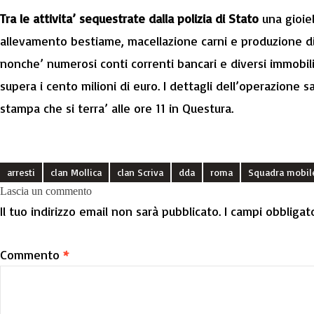
Tra le attivita’ sequestrate dalla polizia di Stato
una gioiel
allevamento bestiame, macellazione carni e produzione di l
nonche’ numerosi conti correnti bancari e diversi immobil
supera i cento milioni di euro. I dettagli dell’operazione s
stampa che si terra’ alle ore 11 in Questura.
arresti
clan Mollica
clan Scriva
dda
roma
Squadra mobil
Lascia un commento
Il tuo indirizzo email non sarà pubblicato.
I campi obbligat
Commento
*