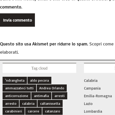
commento.
Questo sito usa Akismet per ridurre lo spam.
Scopri come 
elaborati
.
Tag cloud
'ndrangheta
aldo pecora
Calabria
ammazzateci tutti
Andrea Orlando
Campania
anticorruzione
antimafia
arresti
Emilia-Romagna
arresto
calabria
caltanissetta
Lazio
carabinieri
carcere
catanzaro
Lombardia