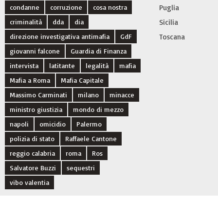
condanne
corruzione
cosa nostra
Puglia
criminalità
dda
dia
Sicilia
direzione investigativa antimafia
GdF
Toscana
giovanni falcone
Guardia di Finanza
intervista
latitante
legalità
mafia
Mafia a Roma
Mafia Capitale
Massimo Carminati
milano
minacce
ministro giustizia
mondo di mezzo
napoli
omicidio
Palermo
polizia di stato
Raffaele Cantone
reggio calabria
roma
Ros
Salvatore Buzzi
sequestri
vibo valentia