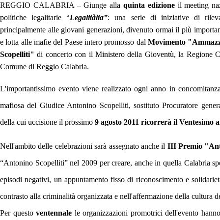
REGGIO CALABRIA – Giunge alla
quinta edizione
il meeting naz
politiche legalitarie “
Legalitàlia”
: una serie di iniziative di rilev
principalmente alle giovani generazioni,
divenuto ormai il più importan
e lotta alle mafie del Paese intero
promosso dal
Movimento "Ammazzat
Scopelliti"
di concerto con il Ministero della Gioventù, la Regione Ca
Comune di Reggio Calabria.
L'importantissimo evento viene realizzato ogni anno in concomitanza 
mafiosa del Giudice Antonino Scopelliti, sostituto Procuratore gene
della cui uccisione il prossimo
9 agosto 2011 ricorrerà il Ventesimo 
Nell'ambito delle celebrazioni sarà assegnato anche il
III Premio "Ant
“Antonino Scopelliti” nel 2009 per creare, anche in quella Calabria spe
episodi negativi, un appuntamento fisso di riconoscimento e solidarietà
contrasto alla criminalità organizzata e nell'affermazione della cultura d
Per questo
ventennale
le organizzazioni promotrici dell'evento hanno or