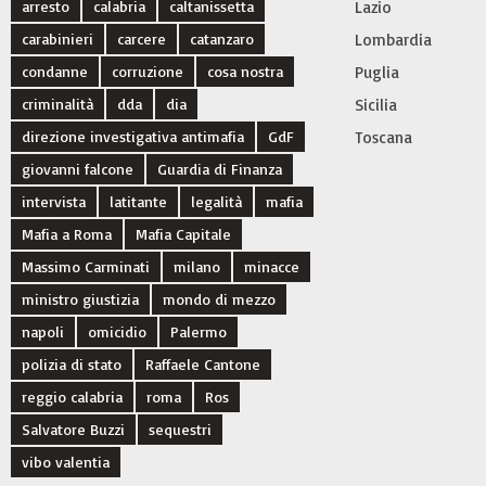
arresto
calabria
caltanissetta
Lazio
carabinieri
carcere
catanzaro
Lombardia
condanne
corruzione
cosa nostra
Puglia
criminalità
dda
dia
Sicilia
direzione investigativa antimafia
GdF
Toscana
giovanni falcone
Guardia di Finanza
intervista
latitante
legalità
mafia
Mafia a Roma
Mafia Capitale
Massimo Carminati
milano
minacce
ministro giustizia
mondo di mezzo
napoli
omicidio
Palermo
polizia di stato
Raffaele Cantone
reggio calabria
roma
Ros
Salvatore Buzzi
sequestri
vibo valentia