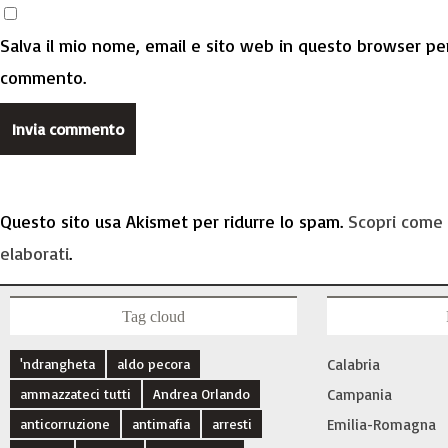
Salva il mio nome, email e sito web in questo browser per
commento.
Questo sito usa Akismet per ridurre lo spam.
Scopri come 
elaborati
.
Tag cloud
'ndrangheta
aldo pecora
Calabria
ammazzateci tutti
Andrea Orlando
Campania
anticorruzione
antimafia
arresti
Emilia-Romagna