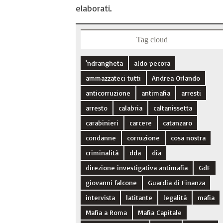
elaborati
.
Tag cloud
'ndrangheta
aldo pecora
ammazzateci tutti
Andrea Orlando
anticorruzione
antimafia
arresti
arresto
calabria
caltanissetta
carabinieri
carcere
catanzaro
condanne
corruzione
cosa nostra
criminalità
dda
dia
direzione investigativa antimafia
GdF
giovanni falcone
Guardia di Finanza
intervista
latitante
legalità
mafia
Mafia a Roma
Mafia Capitale