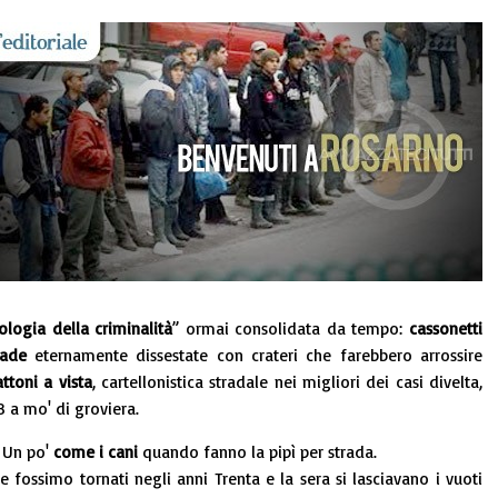
logia della criminalità
” ormai consolidata da tempo:
cassonetti
rade
eternamente dissestate con crateri che farebbero arrossire
ttoni a vista
, cartellonistica stradale nei migliori dei casi divelta,
8 a mo' di groviera.
. Un po'
come i cani
quando fanno la pipì per strada.
fossimo tornati negli anni Trenta e la sera si lasciavano i vuoti