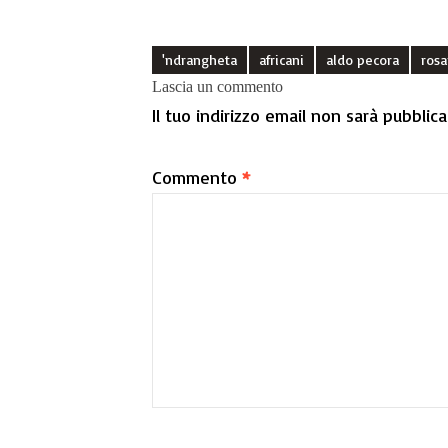
'ndrangheta
africani
aldo pecora
rosa
Lascia un commento
Il tuo indirizzo email non sarà pubblica
Commento
*