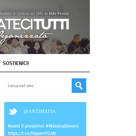
SOSTIENICI!
@
ANTIMAFIA
Avanti il prossimo! #MessinaDenaro
https://t.co/lbppmY7ZaN