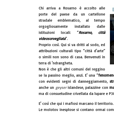
Chi arriva a Rosarno è accolto alle
porte del paese da un cartellone
stradale emblematico, al tempo
orgogliosamente installato dalle
istituzioni locali: “
Rosarno, città
videosorvegliata
”.
Proprio così. Qui si va dritti al sodo, ed
attribuzioni culturali tipo “città d'arte”
o simili non sono di casa. Benvenuti in
terra di 'ndrangheta.
Non è che gli altri comuni del reggino
se la passino meglio, anzi. E' una “
fenomeno
con evidenti segni di danneggiamento,
st
anche un
geyser
islandese, palazzine con
ma
ma di consuetudine crivellata da lupare e P3
E' così che qui i mafiosi marcano il territorio
Le molotov inesplose si contano ormai come 