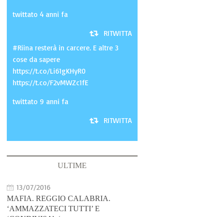
twittato 4 anni fa
RITWITTA
#Riina resterà in carcere. E altre 3
cose da sapere
https://t.co/Li61gKHyR0
https://t.co/F2vMWZc1fE
twittato 9 anni fa
RITWITTA
ULTIME
13/07/2016
MAFIA. REGGIO CALABRIA.
‘AMMAZZATECI TUTTI’ E