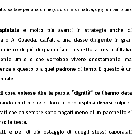
 fatto saltare per aria un negozio di informatica, oggi un bar o una
 spietata
e molto più avanti in strategia anche di
Eta o Al Quaeda, dall'altra una
classe dirigente
in gran
dietro di più di quarant'anni rispetto al resto d'Italia.
 gente umile e che vorrebbe vivere onestamente, ma
renza a questo o a quel padrone di turno. E questo è un
ionale.
i cosa volesse dire la parola “dignità” ce l'hanno data
ando contro due di loro furono esplosi diversi colpi di
igrati che da sempre sono pagati meno di un pacchetto si
so la testa.
ciati, e per di più ostaggio di quegli stessi caporalati