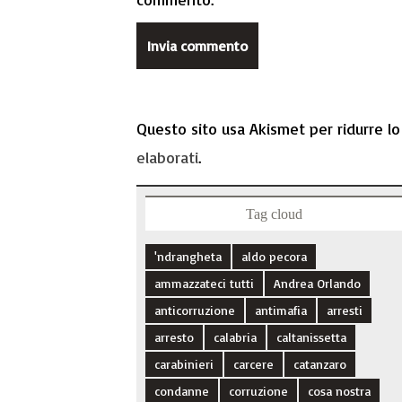
Questo sito usa Akismet per ridurre l
elaborati
.
Tag cloud
'ndrangheta
aldo pecora
ammazzateci tutti
Andrea Orlando
anticorruzione
antimafia
arresti
arresto
calabria
caltanissetta
carabinieri
carcere
catanzaro
condanne
corruzione
cosa nostra