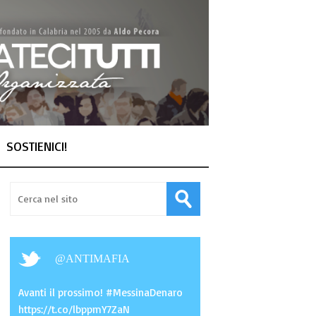
SOSTIENICI!
@
ANTIMAFIA
Avanti il prossimo! #MessinaDenaro
https://t.co/lbppmY7ZaN