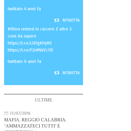
twittato 4 anni fa
RITWITTA
#Riina resterà in carcere. E altre 3
cose da sapere
https://t.co/Li61gKHyR0
https://t.co/F2vMWZc1fE
twittato 9 anni fa
RITWITTA
ULTIME
13/07/2016
MAFIA. REGGIO CALABRIA.
‘AMMAZZATECI TUTTI’ E