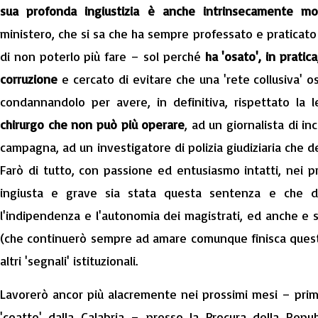
sua profonda ingiustizia è anche intrinsecamente mor
ministero, che si sa che ha sempre professato e praticat
di non poterlo più fare – sol perché
ha 'osato', in prati
corruzione
e cercato di evitare che una 'rete collusiva' os
condannandolo per avere, in definitiva, rispettato la
chirurgo che non può più operare
, ad un giornalista di in
campagna, ad un investigatore di polizia giudiziaria che d
Farò di tutto, con passione ed entusiasmo intatti, nei 
ingiusta e grave sia stata questa sentenza e che 
l'indipendenza e l'autonomia dei magistrati, ed anche e
(che continuerò sempre ad amare comunque finisca questa
altri 'segnali' istituzionali.
Lavorerò ancor più alacremente nei prossimi mesi – pri
'coatto' dalla Calabria – presso la Procura della Repu