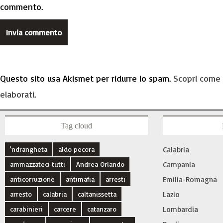
commento.
Questo sito usa Akismet per ridurre lo spam.
Scopri come 
elaborati
.
Tag cloud
'ndrangheta
aldo pecora
Calabria
ammazzateci tutti
Andrea Orlando
Campania
anticorruzione
antimafia
arresti
Emilia-Romagna
arresto
calabria
caltanissetta
Lazio
carabinieri
carcere
catanzaro
Lombardia