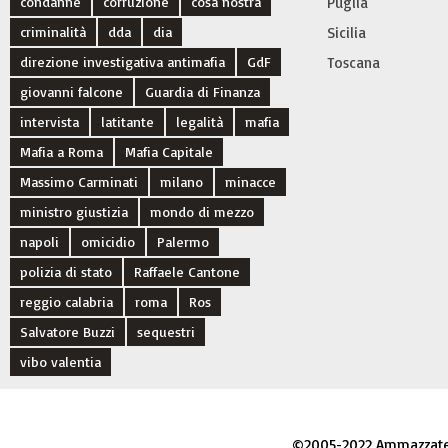
condanne
corruzione
cosa nostra
Puglia
criminalità
dda
dia
Sicilia
direzione investigativa antimafia
GdF
Toscana
giovanni falcone
Guardia di Finanza
intervista
latitante
legalità
mafia
Mafia a Roma
Mafia Capitale
Massimo Carminati
milano
minacce
ministro giustizia
mondo di mezzo
napoli
omicidio
Palermo
polizia di stato
Raffaele Cantone
reggio calabria
roma
Ros
Salvatore Buzzi
sequestri
vibo valentia
©2005-2022 Ammazzateci