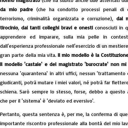
nonno magistrato
(che ha subito anche due attentati dur
da mio padre
(che ha condotto processi penali di 
terrorismo, criminalità organizzata e corruzione),
dai mi
tirocinio
,
dai tanti colleghi bravi e onesti
conosciuti in q
apprendere ed imparare, sulla mia pelle in contesti 
dall'esperienza professionale nell'esercizio di un mestier
gran parte della mia vita.
Il mio modello è la Costituzione
Il modello 'castale' e del magistrato 'burocrate' non m
nessuna 'quarantena' in altri uffici, nessun 'trattamento 
giudicanti, potrà mutare i miei valori, né potrà far flett
schiena. Sarò sempre lo stesso, forse, debbo a questo
che per il 'sistema' è 'deviato ed eversivo'.
Pertanto, questa sentenza è, per me, la conferma di quel
importante riscontro professionale alla bontà del mio la