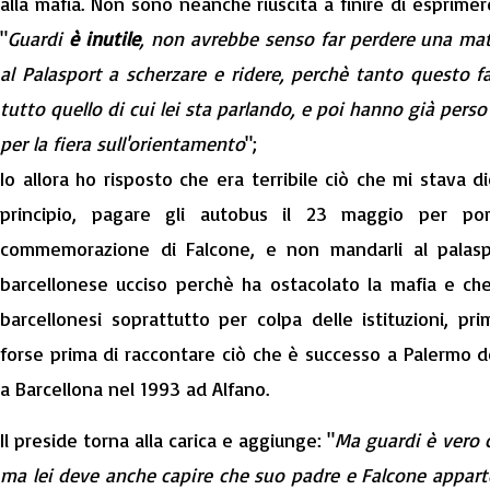
alla mafia. Non sono neanche riuscita a finire di esprimer
"
Guardi
è inutile
, non avrebbe senso far perdere una matt
al Palasport a scherzare e ridere, perchè tanto questo f
tutto quello di cui lei sta parlando, e poi hanno già pers
per la fiera sull'orientamento
";
Io allora ho risposto che era terribile ciò che mi stava 
principio, pagare gli autobus il 23 maggio per po
commemorazione di Falcone, e non mandarli al palas
barcellonese ucciso perchè ha ostacolato la mafia e che 
barcellonesi soprattutto per colpa delle istituzioni, pri
forse prima di raccontare ciò che è successo a Palermo 
a Barcellona nel 1993 ad Alfano.
Il preside torna alla carica e aggiunge: "
Ma guardi è vero c
ma lei deve anche capire che suo padre e Falcone appa