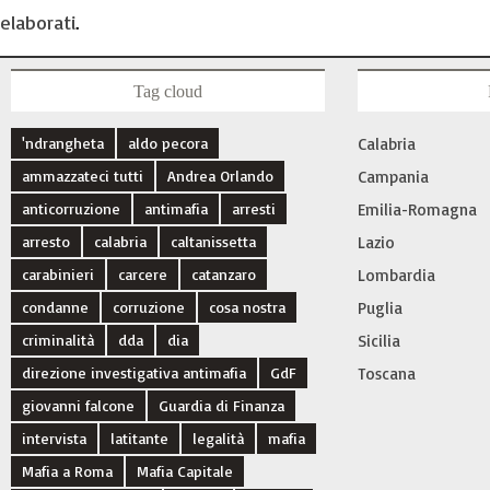
elaborati
.
Tag cloud
'ndrangheta
aldo pecora
Calabria
ammazzateci tutti
Andrea Orlando
Campania
anticorruzione
antimafia
arresti
Emilia-Romagna
arresto
calabria
caltanissetta
Lazio
carabinieri
carcere
catanzaro
Lombardia
condanne
corruzione
cosa nostra
Puglia
criminalità
dda
dia
Sicilia
direzione investigativa antimafia
GdF
Toscana
giovanni falcone
Guardia di Finanza
intervista
latitante
legalità
mafia
Mafia a Roma
Mafia Capitale