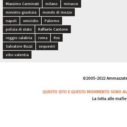
Massimo Carminati
milano
minacce
ministro giustizia
mondo di mezzo
napoli
omicidio
Palermo
polizia di stato
Raffaele Cantone
reggio calabria
roma
Ros
Salvatore Buzzi
sequestri
vibo valentia
©2005-2022 Ammazzateci
QUESTO SITO E QUESTO MOVIMENTO SONO AUT
La lotta alle mafie 