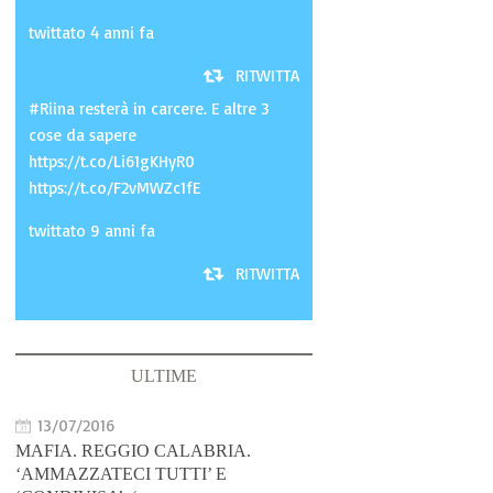
twittato 4 anni fa
RITWITTA
#Riina resterà in carcere. E altre 3
cose da sapere
https://t.co/Li61gKHyR0
https://t.co/F2vMWZc1fE
twittato 9 anni fa
RITWITTA
ULTIME
13/07/2016
MAFIA. REGGIO CALABRIA.
‘AMMAZZATECI TUTTI’ E