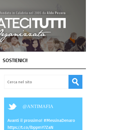
SOSTIENICI!
@
ANTIMAFIA
Avanti il prossimo! #MessinaDenaro
https://t.co/lbppmY7ZaN