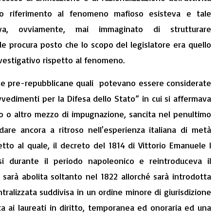
co riferimento al fenomeno mafioso esisteva e tale
va, ovviamente, mai immaginato di strutturare
le procura posto che lo scopo del legislatore era quello
estigativo rispetto al fenomeno.
ze pre-repubblicane quali potevano essere considerate
vedimenti per la Difesa dello Stato” in cui si affermava
rso o altro mezzo di impugnazione, sancita nel penultimo
dare ancora a ritroso nell'esperienza italiana di metà
tto al quale, il decreto del 1814 di Vittorio Emanuele I
si durante il periodo napoleonico e reintroduceva il
e sarà abolita soltanto nel 1822 allorché sarà introdotta
ralizzata suddivisa in un ordine minore di giurisdizione
ta ai laureati in diritto, temporanea ed onoraria ed una