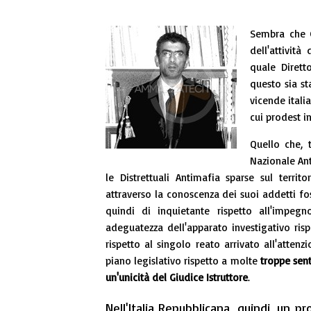
Sembra che 
dell'attivit
quale Dirett
questo sia st
vicende italia
cui prodest in
Quello che, 
Nazionale Ant
le Distrettuali Antimafia sparse sul terri
attraverso la conoscenza dei suoi addetti f
quindi di inquietante rispetto all'impe
adeguatezza dell'apparato investigativo ri
rispetto al singolo reato arrivato all'attenz
piano legislativo rispetto a molte
troppe sent
un'unicità del Giudice Istruttore
.
Nell'Italia Repubblicana, quindi, un pr