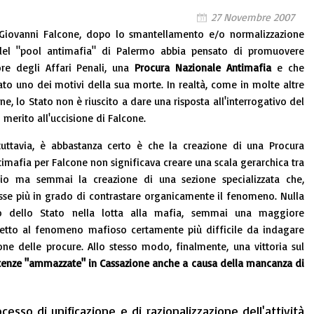
27 Novembre 2007
Giovanni Falcone, dopo lo smantellamento e/o normalizzazione
à del "pool antimafia" di Palermo abbia pensato di promuovere
ore degli Affari Penali, una
Procura Nazionale Antimafia
e che
ato uno dei motivi della sua morte. In realtà, come in molte altre
ne, lo Stato non è riuscito a dare una risposta all'interrogativo del
 merito all'uccisione di Falcone.
tuttavia, è abbastanza certo è che la creazione di una Procura
imafia per Falcone non significava creare una scala gerarchica tra
torio ma semmai la creazione di una sezione specializzata che,
osse più in grado di contrastare organicamente il fenomeno. Nulla
gno dello Stato nella lotta alla mafia, semmai una maggiore
spetto al fenomeno mafioso certamente più difficile da indagare
ione delle procure. Allo stesso modo, finalmente, una vittoria sul
enze "ammazzate" in Cassazione anche a causa della mancanza di
ocesso di unificazione e di razionalizzazione dell'attività