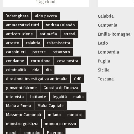
Tag cloud
'ndrangheta
aldo pecora
Calabria
ammazzateci tutti
Andrea Orlando
Campania
anticorruzione
antimafia
arresti
Emilia-Romagna
arresto
calabria
caltanissetta
Lazio
carabinieri
carcere
catanzaro
Lombardia
condanne
corruzione
cosa nostra
Puglia
criminalità
dda
dia
Sicilia
direzione investigativa antimafia
GdF
Toscana
giovanni falcone
Guardia di Finanza
intervista
latitante
legalità
mafia
Mafia a Roma
Mafia Capitale
Massimo Carminati
milano
minacce
ministro giustizia
mondo di mezzo
napoli
omicidio
Palermo