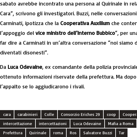
sabato avrebbe incontrato una persona al Quirinale in rela
Cara”, scrivono gli investigatori. Buzzi, nelle conversazion
Carminati, ipotizza che la
Cooperativa Auxilium
che contend
l’appoggio del
vice ministro dell’Interno Bubbico
“, per un
far dire a Carminati in un’altra conversazione “noi siamo di
diventati disonesti”.
Da
Luca Odevaine
, ex comandante della polizia provincial
ottenuto informazioni riservate della prefettura. Ma dopo 
l’appalto se lo aggiudicarono i rivali.
cara
carabinieri
Colle
Consorzio Eriches 29
coop
Coopera
intercettazione
intercettazioni
Luca Odevaine
Mafia a Roma
Prefettura
Quirinale
roma
Ros
Salvatore Buzzi
Tar