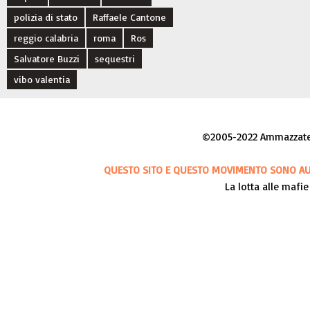
polizia di stato
Raffaele Cantone
reggio calabria
roma
Ros
Salvatore Buzzi
sequestri
vibo valentia
©2005-2022 Ammazzateci
QUESTO SITO E QUESTO MOVIMENTO SONO AUT
La lotta alle mafie 