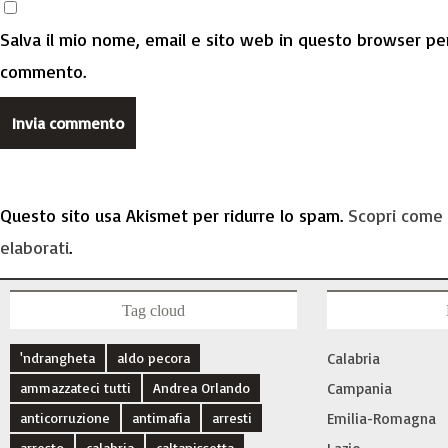
Salva il mio nome, email e sito web in questo browser per
commento.
Questo sito usa Akismet per ridurre lo spam.
Scopri come 
elaborati
.
Tag cloud
'ndrangheta
aldo pecora
Calabria
ammazzateci tutti
Andrea Orlando
Campania
anticorruzione
antimafia
arresti
Emilia-Romagna
arresto
calabria
caltanissetta