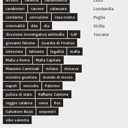
Lazio
carabinieri
carcere
catanzaro
Lombardia
condanne
corruzione
cosa nostra
Puglia
criminalità
dda
dia
Sicilia
direzione investigativa antimafia
GdF
Toscana
giovanni falcone
Guardia di Finanza
intervista
latitante
legalità
mafia
Mafia a Roma
Mafia Capitale
Massimo Carminati
milano
minacce
ministro giustizia
mondo di mezzo
napoli
omicidio
Palermo
polizia di stato
Raffaele Cantone
reggio calabria
roma
Ros
Salvatore Buzzi
sequestri
vibo valentia