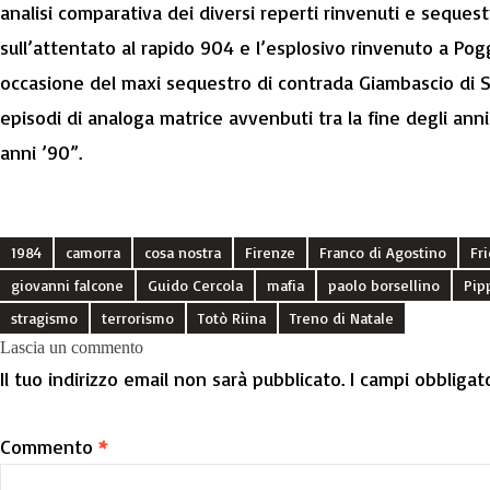
analisi comparativa dei diversi reperti rinvenuti e sequest
sull’attentato al rapido 904 e l’esplosivo rinvenuto a Pog
occasione del maxi sequestro di contrada Giambascio di S
episodi di analoga matrice avvenbuti tra la fine degli anni
anni ’90”.
1984
camorra
cosa nostra
Firenze
Franco di Agostino
Fr
giovanni falcone
Guido Cercola
mafia
paolo borsellino
Pip
stragismo
terrorismo
Totò Riina
Treno di Natale
Lascia un commento
Il tuo indirizzo email non sarà pubblicato.
I campi obbligat
Commento
*