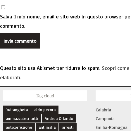
Salva il mio nome, email e sito web in questo browser per
commento.
Questo sito usa Akismet per ridurre lo spam.
Scopri come 
elaborati
.
Tag cloud
'ndrangheta
aldo pecora
Calabria
ammazzateci tutti
Andrea Orlando
Campania
anticorruzione
antimafia
arresti
Emilia-Romagna