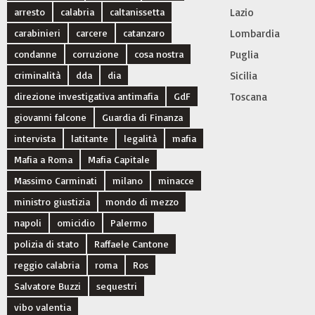
arresto
calabria
caltanissetta
Lazio
carabinieri
carcere
catanzaro
Lombardia
condanne
corruzione
cosa nostra
Puglia
criminalità
dda
dia
Sicilia
direzione investigativa antimafia
GdF
Toscana
giovanni falcone
Guardia di Finanza
intervista
latitante
legalità
mafia
Mafia a Roma
Mafia Capitale
Massimo Carminati
milano
minacce
ministro giustizia
mondo di mezzo
napoli
omicidio
Palermo
polizia di stato
Raffaele Cantone
reggio calabria
roma
Ros
Salvatore Buzzi
sequestri
vibo valentia