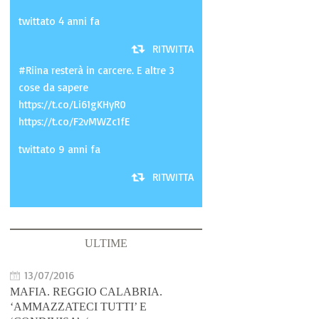
twittato 4 anni fa
RITWITTA
#Riina resterà in carcere. E altre 3
cose da sapere
https://t.co/Li61gKHyR0
https://t.co/F2vMWZc1fE
twittato 9 anni fa
RITWITTA
ULTIME
13/07/2016
MAFIA. REGGIO CALABRIA.
‘AMMAZZATECI TUTTI’ E