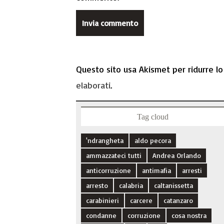
Questo sito usa Akismet per ridurre l
elaborati
.
Tag cloud
'ndrangheta
aldo pecora
ammazzateci tutti
Andrea Orlando
anticorruzione
antimafia
arresti
arresto
calabria
caltanissetta
carabinieri
carcere
catanzaro
condanne
corruzione
cosa nostra