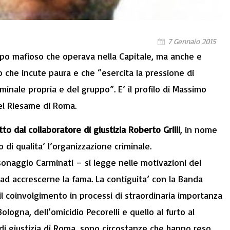
7 Gennaio 2015
tipo mafioso che operava nella Capitale, ma anche e
 che incute paura e che “esercita la pressione di
minale propria e del gruppo”. E’ il profilo di Massimo
del Riesame di Roma.
o dal collaboratore di giustizia Roberto Grilli
, in nome
o di qualita’ l’organizzazione criminale.
sonaggio Carminati – si legge nelle motivazioni del
d accrescerne la fama. La contiguita’ con la Banda
 il coinvolgimento in processi di straordinaria importanza
Bologna, dell’omicidio Pecorelli e quello al furto al
di giustizia di Roma, sono circostanze che hanno reso