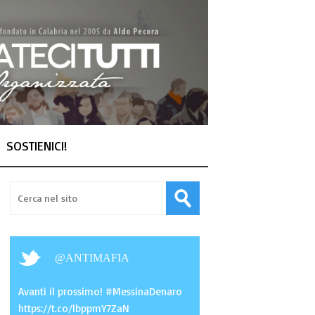
SOSTIENICI!
@
ANTIMAFIA
Avanti il prossimo! #MessinaDenaro
https://t.co/lbppmY7ZaN