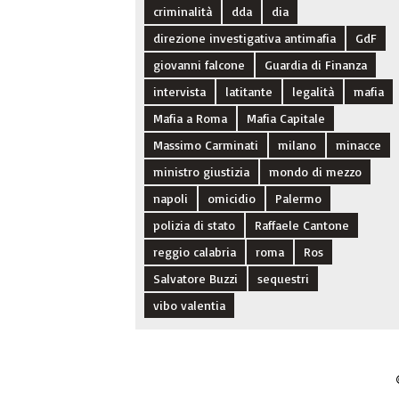
criminalità
dda
dia
direzione investigativa antimafia
GdF
giovanni falcone
Guardia di Finanza
intervista
latitante
legalità
mafia
Mafia a Roma
Mafia Capitale
Massimo Carminati
milano
minacce
ministro giustizia
mondo di mezzo
napoli
omicidio
Palermo
polizia di stato
Raffaele Cantone
reggio calabria
roma
Ros
Salvatore Buzzi
sequestri
vibo valentia