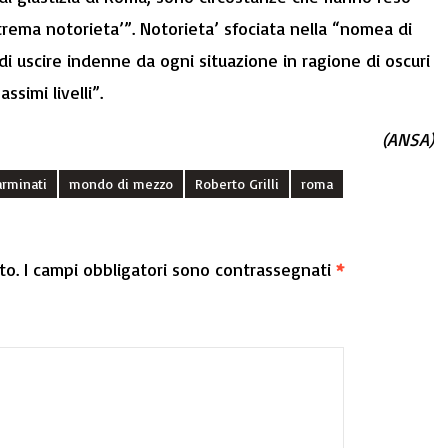
rema notorieta’”. Notorieta’ sfociata nella “nomea di
di uscire indenne da ogni situazione in ragione di oscuri
simi livelli”.
(ANSA)
rminati
mondo di mezzo
Roberto Grilli
roma
to.
I campi obbligatori sono contrassegnati
*