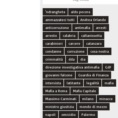
'ndrangheta
aldo pecora
ammazzateci tutti
Andrea Orlando
anticorruzione
antimafia
arresti
arresto
calabria
caltanissetta
carabinieri
carcere
catanzaro
condanne
corruzione
cosa nostra
criminalità
dda
dia
direzione investigativa antimafia
GdF
giovanni falcone
Guardia di Finanza
intervista
latitante
legalità
mafia
Mafia a Roma
Mafia Capitale
Massimo Carminati
milano
minacce
ministro giustizia
mondo di mezzo
napoli
omicidio
Palermo