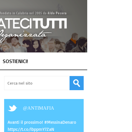
SOSTIENICI!
@
ANTIMAFIA
Avanti il prossimo! #MessinaDenaro
https://t.co/lbppmY7ZaN