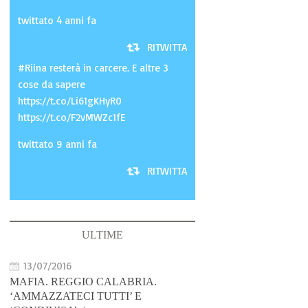
twittato 4 anni fa
RITWITTA
#Riina resterà in carcere. E altre 3
cose da sapere
https://t.co/Li61gKHyR0
https://t.co/F2vMWZc1fE
twittato 9 anni fa
RITWITTA
ULTIME
13/07/2016
MAFIA. REGGIO CALABRIA.
‘AMMAZZATECI TUTTI’ E