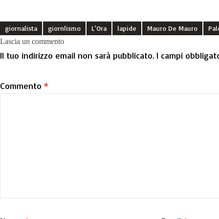
giornalista
giornlismo
L'Ora
lapide
Mauro De Mauro
Pa
Lascia un commento
Il tuo indirizzo email non sarà pubblicato.
I campi obbligat
Commento
*