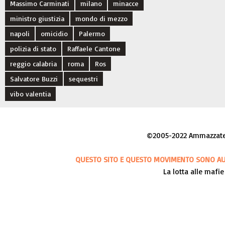
Massimo Carminati
milano
minacce
ministro giustizia
mondo di mezzo
napoli
omicidio
Palermo
polizia di stato
Raffaele Cantone
reggio calabria
roma
Ros
Salvatore Buzzi
sequestri
vibo valentia
©2005-2022 Ammazzateci
QUESTO SITO E QUESTO MOVIMENTO SONO AUT
La lotta alle mafie 