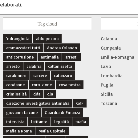
elaborati
.
Tag cloud
'ndrangheta
aldo pecora
Calabria
ammazzateci tutti
Andrea Orlando
Campania
anticorruzione
antimafia
arresti
Emilia-Romagna
arresto
calabria
caltanissetta
Lazio
carabinieri
carcere
catanzaro
Lombardia
condanne
corruzione
cosa nostra
Puglia
criminalità
dda
dia
Sicilia
direzione investigativa antimafia
GdF
Toscana
giovanni falcone
Guardia di Finanza
intervista
latitante
legalità
mafia
Mafia a Roma
Mafia Capitale