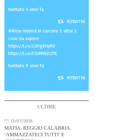
twittato 4 anni fa
RITWITTA
#Riina resterà in carcere. E altre 3
cose da sapere
https://t.co/Li61gKHyR0
https://t.co/F2vMWZc1fE
twittato 9 anni fa
RITWITTA
ULTIME
13/07/2016
MAFIA. REGGIO CALABRIA.
‘AMMAZZATECI TUTTI’ E