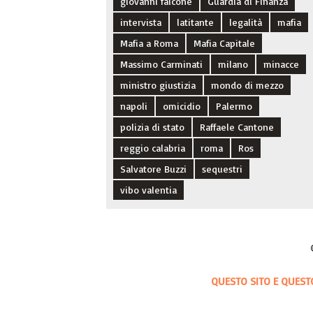
giovanni falcone
Guardia di Finanza
intervista
latitante
legalità
mafia
Mafia a Roma
Mafia Capitale
Massimo Carminati
milano
minacce
ministro giustizia
mondo di mezzo
napoli
omicidio
Palermo
polizia di stato
Raffaele Cantone
reggio calabria
roma
Ros
Salvatore Buzzi
sequestri
vibo valentia
QUESTO SITO E QUEST