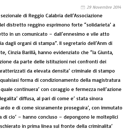
29 Novembre 2014
 sezionale di Reggio Calabria dell’Associazione
 del distretto reggino esprimono forte “solidarieta’ a
tto in un comunicato – dall’ennesimo e vile atto
zia dagli organi di stampa”. Il segretario dell’Anm di
te, Cinzia Barillà, hanno evidenziato che “la Giunta,
one da parte delle istituzioni nei confronti dei
aratterizzati da elevata densita’ criminale di stampo
 qualsiasi forma di condizionamento della magistratura
la quale continuera’ con coraggio e fermezza nell’azione
llegalita’ diffusa, al pari di come e’ stata sinora
mbardo e di come sicuramente proseguira’, con immutato
a di cio’ – hanno concluso – depongono le molteplici
schierato in prima linea sul fronte della criminalita’