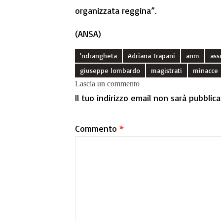
organizzata reggina”.
(ANSA)
'ndrangheta
Adriana Trapani
anm
ass
giuseppe lombardo
magistrati
minacce
Lascia un commento
Il tuo indirizzo email non sarà pubblica
Commento
*