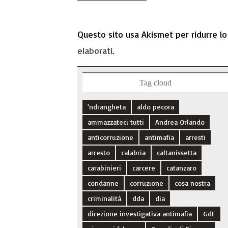
Questo sito usa Akismet per ridurre l
elaborati
.
Tag cloud
'ndrangheta
aldo pecora
ammazzateci tutti
Andrea Orlando
anticorruzione
antimafia
arresti
arresto
calabria
caltanissetta
carabinieri
carcere
catanzaro
condanne
corruzione
cosa nostra
criminalità
dda
dia
direzione investigativa antimafia
GdF