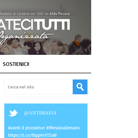
SOSTIENICI!
@
ANTIMAFIA
Avanti il prossimo! #MessinaDenaro
https://t.co/lbppmY7ZaN