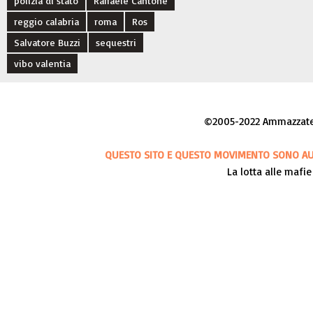
polizia di stato
Raffaele Cantone
reggio calabria
roma
Ros
Salvatore Buzzi
sequestri
vibo valentia
©2005-2022 Ammazzateci
QUESTO SITO E QUESTO MOVIMENTO SONO AUT
La lotta alle mafie 