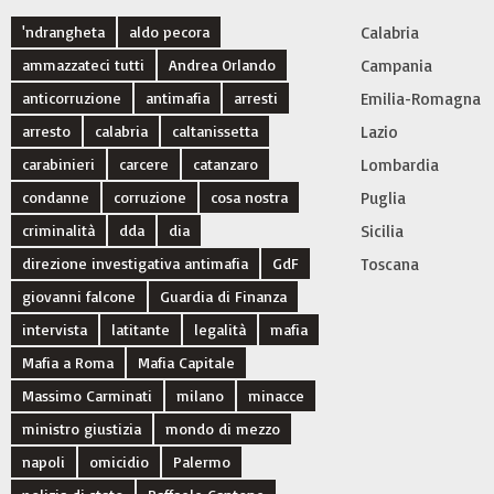
'ndrangheta
aldo pecora
Calabria
ammazzateci tutti
Andrea Orlando
Campania
anticorruzione
antimafia
arresti
Emilia-Romagna
arresto
calabria
caltanissetta
Lazio
carabinieri
carcere
catanzaro
Lombardia
condanne
corruzione
cosa nostra
Puglia
criminalità
dda
dia
Sicilia
direzione investigativa antimafia
GdF
Toscana
giovanni falcone
Guardia di Finanza
intervista
latitante
legalità
mafia
Mafia a Roma
Mafia Capitale
Massimo Carminati
milano
minacce
ministro giustizia
mondo di mezzo
napoli
omicidio
Palermo