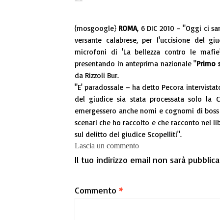
{mosgoogle}
ROMA
, 6 DIC 2010 – "Oggi ci sa
versante calabrese, per l'uccisione del g
microfoni di 'La bellezza contro le mafi
presentando in anteprima nazionale "
Primo 
da Rizzoli Bur.
"E' paradossale – ha detto Pecora intervistat
del giudice sia stata processata solo la Cu
emergessero anche nomi e cognomi di boss de
scenari che ho raccolto e che racconto nel libr
sul delitto del giudice Scopelliti".
Lascia un commento
Il tuo indirizzo email non sarà pubblica
Commento
*