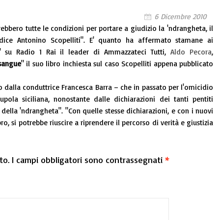
6 Dicembre 2010
rebbero tutte le condizioni per portare a giudizio la 'ndrangheta, il
iudice Antonino Scopelliti". E' quanto ha affermato stamane ai
e' su Radio 1 Rai il leader di Ammazzateci Tutti,
Aldo Pecora
,
sangue
" il suo libro inchiesta sul caso Scopelliti appena pubblicato
o dalla conduttrice Francesca Barra – che in passato per l'omicidio
pola siciliana, nonostante dalle dichiarazioni dei tanti pentiti
lla 'ndrangheta". "Con quelle stesse dichiarazioni, e con i nuovi
o, si potrebbe riuscire a riprendere il percorso di verità e giustizia
to.
I campi obbligatori sono contrassegnati
*