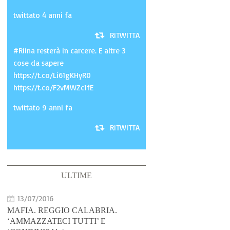
twittato 4 anni fa
RITWITTA
#Riina resterà in carcere. E altre 3
cose da sapere
https://t.co/Li61gKHyR0
https://t.co/F2vMWZc1fE
twittato 9 anni fa
RITWITTA
ULTIME
13/07/2016
MAFIA. REGGIO CALABRIA.
‘AMMAZZATECI TUTTI’ E