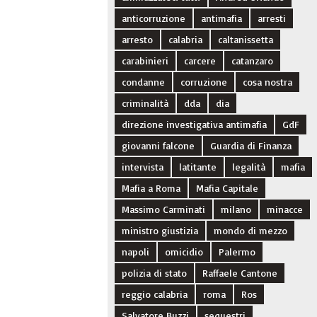
anticorruzione
antimafia
arresti
arresto
calabria
caltanissetta
carabinieri
carcere
catanzaro
condanne
corruzione
cosa nostra
criminalità
dda
dia
direzione investigativa antimafia
GdF
giovanni falcone
Guardia di Finanza
intervista
latitante
legalità
mafia
Mafia a Roma
Mafia Capitale
Massimo Carminati
milano
minacce
ministro giustizia
mondo di mezzo
napoli
omicidio
Palermo
polizia di stato
Raffaele Cantone
reggio calabria
roma
Ros
Salvatore Buzzi
sequestri