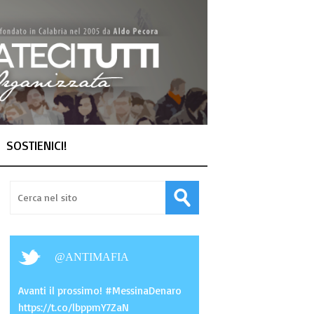
SOSTIENICI!
@
ANTIMAFIA
Avanti il prossimo! #MessinaDenaro
https://t.co/lbppmY7ZaN