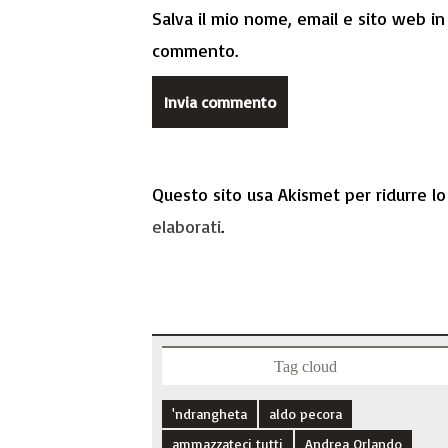
Salva il mio nome, email e sito web i
commento.
Questo sito usa Akismet per ridurre l
elaborati
.
Tag cloud
'ndrangheta
aldo pecora
ammazzateci tutti
Andrea Orlando