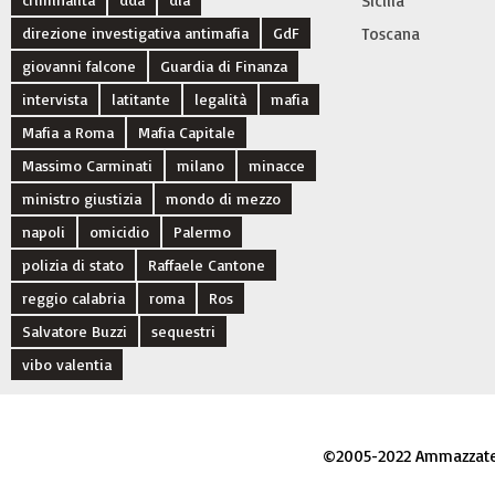
Sicilia
direzione investigativa antimafia
GdF
Toscana
giovanni falcone
Guardia di Finanza
intervista
latitante
legalità
mafia
Mafia a Roma
Mafia Capitale
Massimo Carminati
milano
minacce
ministro giustizia
mondo di mezzo
napoli
omicidio
Palermo
polizia di stato
Raffaele Cantone
reggio calabria
roma
Ros
Salvatore Buzzi
sequestri
vibo valentia
©2005-2022 Ammazzateci