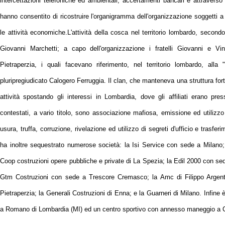
intercettazioni telefoniche ed ambientali, accertamenti bancari e attraverso 
hanno consentito di ricostruire l'organigramma dell'organizzazione soggetti a v
le attività economiche.
L'attività della cosca nel territorio lombardo, second
Giovanni Marchetti; a capo dell'organizzazione i fratelli Giovanni e V
Pietraperzia, i quali facevano riferimento, nel territorio lombardo, al
pluripregiudicato Calogero Ferruggia. Il clan, che manteneva una struttura for
attività spostando gli interessi in Lombardia, dove gli affiliati erano pres
contestati, a vario titolo, sono associazione mafiosa, emissione ed utilizzo 
usura, truffa, corruzione, rivelazione ed utilizzo di segreti d'ufficio e trasferi
ha inoltre sequestrato numerose società: la Isi Service con sede a Milano; 
Coop costruzioni opere pubbliche e private di La Spezia; la Edil 2000 con se
Gtm Costruzioni con sede a Trescore Cremasco; la Amc di Filippo Argento
Pietraperzia; la Generali Costruzioni di Enna; e la Guarneri di Milano. Infin
a Romano di Lombardia (MI) ed un centro sportivo con annesso maneggio a