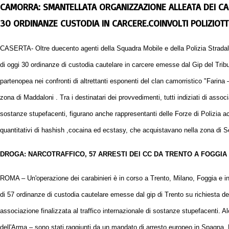
CAMORRA: SMANTELLATA ORGANIZZAZIONE ALLEATA DEI CA
30 ORDINANZE CUSTODIA IN CARCERE.COINVOLTI POLIZIOTT
CASERTA- Oltre duecento agenti della Squadra Mobile e della Polizia Strada
di oggi 30 ordinanze di custodia cautelare in carcere emesse dal Gip del Tribu
partenopea nei confronti di altrettanti esponenti del clan camorristico "Farina 
zona di Maddaloni . Tra i destinatari dei provvedimenti, tutti indiziati di associ
sostanze stupefacenti, figurano anche rappresentanti delle Forze di Polizia accu
quantitativi di hashish ,cocaina ed ecstasy, che acquistavano nella zona di S
DROGA: NARCOTRAFFICO, 57 ARRESTI DEI CC DA TRENTO A FOGGIA
ROMA – Un'operazione dei carabinieri è in corso a Trento, Milano, Foggia e in a
di 57 ordinanze di custodia cautelare emesse dal gip di Trento su richiesta de
associazione finalizzata al traffico internazionale di sostanze stupefacenti. A
dell'Arma – sono stati raggiunti da un mandato di arresto europeo in Spagna,