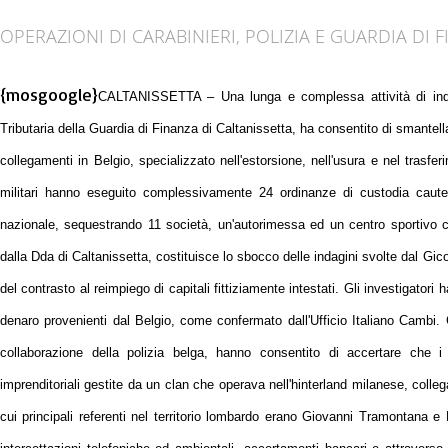
OPERAZIONI DI CARABINIERI, POLIZIA E GUARDIA DI 
{mosgoogle}
CALTANISSETTA – Una lunga e complessa attività di inda
Tributaria della Guardia di Finanza di Caltanissetta, ha consentito di smante
collegamenti in Belgio, specializzato nell'estorsione, nell'usura e nel trasf
militari hanno eseguito complessivamente 24 ordinanze di custodia cautela 
nazionale, sequestrando 11 società, un'autorimessa ed un centro sportivo 
dalla Dda di Caltanissetta, costituisce lo sbocco delle indagini svolte dal Gic
del contrasto al reimpiego di capitali fittiziamente intestati.
Gli investigatori h
denaro provenienti dal Belgio, come confermato dall'Ufficio Italiano Cambi. G
collaborazione della polizia belga, hanno consentito di accertare che i fl
imprenditoriali gestite da un clan che operava nell'hinterland milanese, colleg
cui principali referenti nel territorio lombardo erano Giovanni Tramontana e 