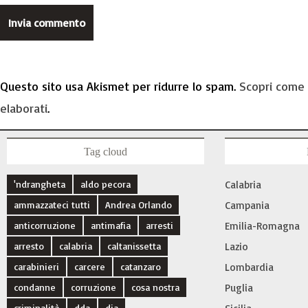
Questo sito usa Akismet per ridurre lo spam.
Scopri come 
elaborati
.
Tag cloud
'ndrangheta
aldo pecora
Calabria
ammazzateci tutti
Andrea Orlando
Campania
anticorruzione
antimafia
arresti
Emilia-Romagna
arresto
calabria
caltanissetta
Lazio
carabinieri
carcere
catanzaro
Lombardia
condanne
corruzione
cosa nostra
Puglia
criminalità
dda
dia