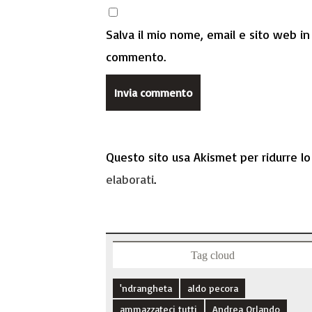
Salva il mio nome, email e sito web i
commento.
Questo sito usa Akismet per ridurre l
elaborati
.
Tag cloud
'ndrangheta
aldo pecora
ammazzateci tutti
Andrea Orlando