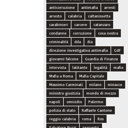
anticorruzione
antimafia
arresti
arresto
calabria
caltanissetta
carabinieri
carcere
catanzaro
condanne
corruzione
cosa nostra
criminalità
dda
dia
direzione investigativa antimafia
GdF
giovanni falcone
Guardia di Finanza
intervista
latitante
legalità
mafia
Mafia a Roma
Mafia Capitale
Massimo Carminati
milano
minacce
ministro giustizia
mondo di mezzo
napoli
omicidio
Palermo
polizia di stato
Raffaele Cantone
reggio calabria
roma
Ros
Salvatore Buzzi
sequestri