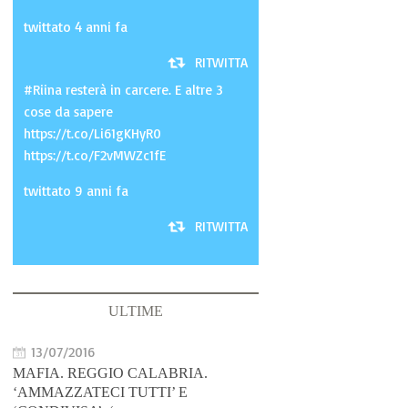
twittato 4 anni fa
RITWITTA
#Riina resterà in carcere. E altre 3
cose da sapere
https://t.co/Li61gKHyR0
https://t.co/F2vMWZc1fE
twittato 9 anni fa
RITWITTA
ULTIME
13/07/2016
MAFIA. REGGIO CALABRIA.
‘AMMAZZATECI TUTTI’ E