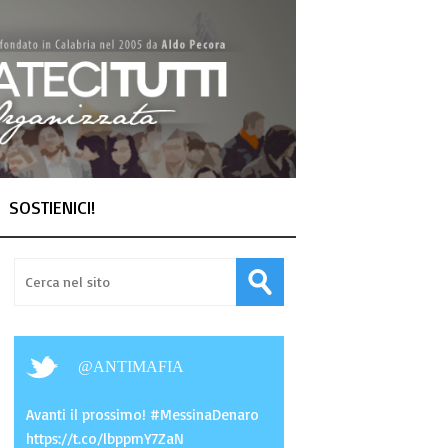
SOSTIENICI!
@
ANTIMAFIA
Avanti il prossimo! #MessinaDenaro
https://t.co/lbppmY7ZaN