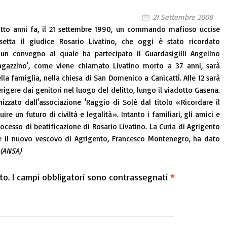
21 Settembre 2008
tto anni fa, il 21 settembre 1990, un commando mafioso uccise
ssetta il giudice Rosario Livatino, che oggi è stato ricordato
 un convegno al quale ha partecipato il Guardasigilli Angelino
agazzino', come viene chiamato Livatino morto a 37 anni, sarà
lla famiglia, nella chiesa di San Domenico a Canicattì. Alle 12 sarà
erigere dai genitori nel luogo del delitto, lungo il viadotto Gasena.
izzato dall'associazione 'Raggio di Solè dal titolo «Ricordare il
re un futuro di civiltà e legalità». Intanto i familiari, gli amici e
rocesso di beatificazione di Rosario Livatino. La Curia di Agrigento
 e il nuovo vescovo di Agrigento, Francesco Montenegro, ha dato
(ANSA)
to.
I campi obbligatori sono contrassegnati
*