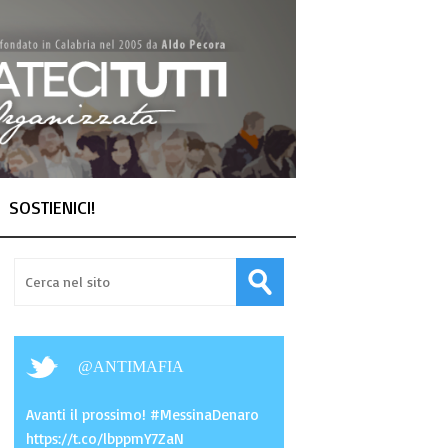
SOSTIENICI!
@
ANTIMAFIA
Avanti il prossimo! #MessinaDenaro
https://t.co/lbppmY7ZaN