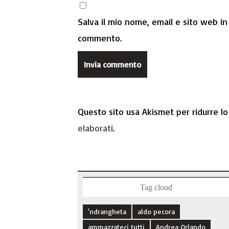
Salva il mio nome, email e sito web i
commento.
Questo sito usa Akismet per ridurre l
elaborati
.
Tag cloud
'ndrangheta
aldo pecora
ammazzateci tutti
Andrea Orlando