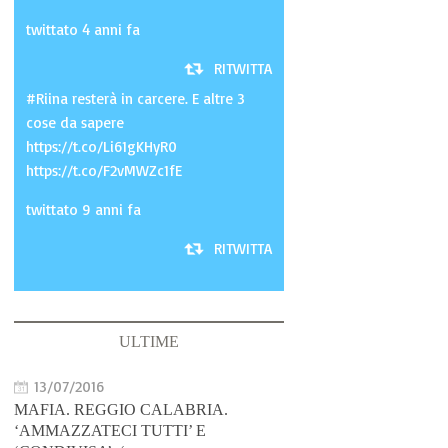
twittato 4 anni fa
RITWITTA
#Riina resterà in carcere. E altre 3
cose da sapere
https://t.co/Li61gKHyR0
https://t.co/F2vMWZc1fE
twittato 9 anni fa
RITWITTA
ULTIME
13/07/2016
MAFIA. REGGIO CALABRIA.
‘AMMAZZATECI TUTTI’ E