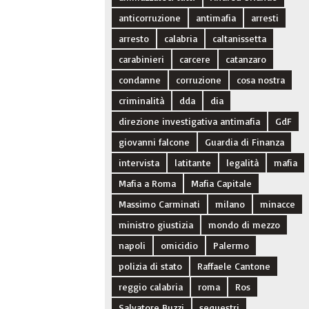
anticorruzione
antimafia
arresti
arresto
calabria
caltanissetta
carabinieri
carcere
catanzaro
condanne
corruzione
cosa nostra
criminalità
dda
dia
direzione investigativa antimafia
GdF
giovanni falcone
Guardia di Finanza
intervista
latitante
legalità
mafia
Mafia a Roma
Mafia Capitale
Massimo Carminati
milano
minacce
ministro giustizia
mondo di mezzo
napoli
omicidio
Palermo
polizia di stato
Raffaele Cantone
reggio calabria
roma
Ros
Salvatore Buzzi
sequestri