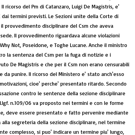
ricorso del Pm di Catanzaro, Luigi De Magistris, e'
dai termini previsti. Le Sezioni unite della Corte di
il provvedimento disciplinare del Csm che aveva
e sede. Il provvedimento riguardava alcune violazioni
 Why Not, Poseidone, e Toghe Lucane. Anche il ministro
tro la sentenza del Csm per la fuga di notizie e i
uto De Magistris e che per il Csm non erano censurabili
 da punire. Il ricorso del Ministero e' stato anch'esso
 motivazioni, cioe' perche' presentato ritardo. Secondo
 Cassazione contro le sentenze della sezione disciplinare
d.lgf. n.109/06 va proposto nei termini e con le forme
ale, deve essere presentato e fatto pervenire mediante
lla segreteria della sezione disciplinare, nel termine
mente complesso, si puo' indicare un termine piu' lungo,