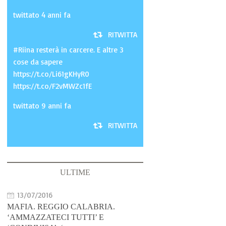
twittato 4 anni fa
RITWITTA
#Riina resterà in carcere. E altre 3
cose da sapere
https://t.co/Li61gKHyR0
https://t.co/F2vMWZc1fE
twittato 9 anni fa
RITWITTA
ULTIME
13/07/2016
MAFIA. REGGIO CALABRIA.
‘AMMAZZATECI TUTTI’ E