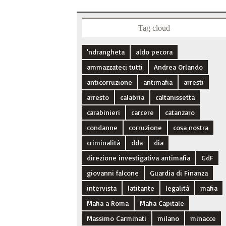
Tag cloud
'ndrangheta
aldo pecora
ammazzateci tutti
Andrea Orlando
anticorruzione
antimafia
arresti
arresto
calabria
caltanissetta
carabinieri
carcere
catanzaro
condanne
corruzione
cosa nostra
criminalità
dda
dia
direzione investigativa antimafia
GdF
giovanni falcone
Guardia di Finanza
intervista
latitante
legalità
mafia
Mafia a Roma
Mafia Capitale
Massimo Carminati
milano
minacce