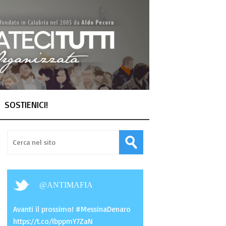
SOSTIENICI!
@
ANTIMAFIA
Avanti il prossimo! #MessinaDenaro
https://t.co/lbppmY7ZaN