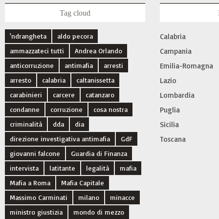
Tag cloud
'ndrangheta
aldo pecora
Calabria
ammazzateci tutti
Andrea Orlando
Campania
anticorruzione
antimafia
arresti
Emilia-Romagna
arresto
calabria
caltanissetta
Lazio
carabinieri
carcere
catanzaro
Lombardia
condanne
corruzione
cosa nostra
Puglia
criminalità
dda
dia
Sicilia
direzione investigativa antimafia
GdF
Toscana
giovanni falcone
Guardia di Finanza
intervista
latitante
legalità
mafia
Mafia a Roma
Mafia Capitale
Massimo Carminati
milano
minacce
ministro giustizia
mondo di mezzo