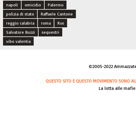
napoli
omicidio
Palermo
polizia di stato
Raffaele Cantone
reggio calabria
roma
Ros
Salvatore Buzzi
sequestri
vibo valentia
©2005-2022 Ammazzateci
QUESTO SITO E QUESTO MOVIMENTO SONO AUT
La lotta alle mafie 