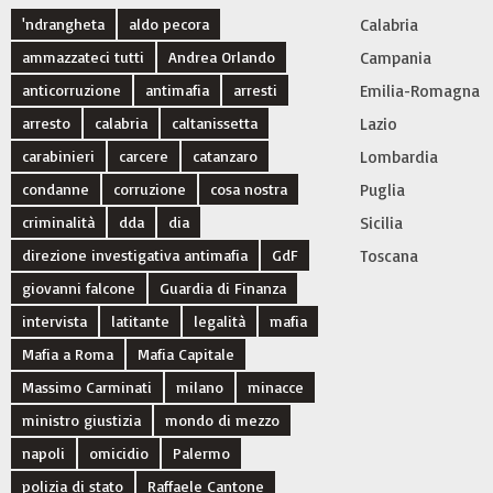
'ndrangheta
aldo pecora
Calabria
ammazzateci tutti
Andrea Orlando
Campania
anticorruzione
antimafia
arresti
Emilia-Romagna
arresto
calabria
caltanissetta
Lazio
carabinieri
carcere
catanzaro
Lombardia
condanne
corruzione
cosa nostra
Puglia
criminalità
dda
dia
Sicilia
direzione investigativa antimafia
GdF
Toscana
giovanni falcone
Guardia di Finanza
intervista
latitante
legalità
mafia
Mafia a Roma
Mafia Capitale
Massimo Carminati
milano
minacce
ministro giustizia
mondo di mezzo
napoli
omicidio
Palermo
polizia di stato
Raffaele Cantone