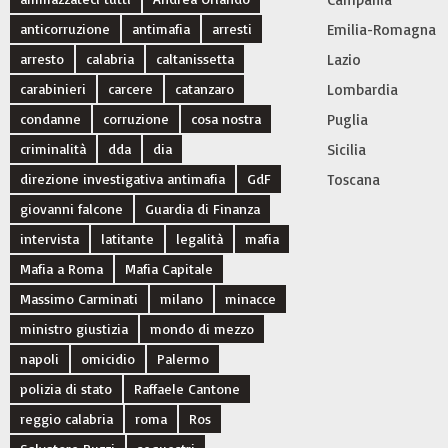
anticorruzione
antimafia
arresti
Emilia-Romagna
arresto
calabria
caltanissetta
Lazio
carabinieri
carcere
catanzaro
Lombardia
condanne
corruzione
cosa nostra
Puglia
criminalità
dda
dia
Sicilia
direzione investigativa antimafia
GdF
Toscana
giovanni falcone
Guardia di Finanza
intervista
latitante
legalità
mafia
Mafia a Roma
Mafia Capitale
Massimo Carminati
milano
minacce
ministro giustizia
mondo di mezzo
napoli
omicidio
Palermo
polizia di stato
Raffaele Cantone
reggio calabria
roma
Ros