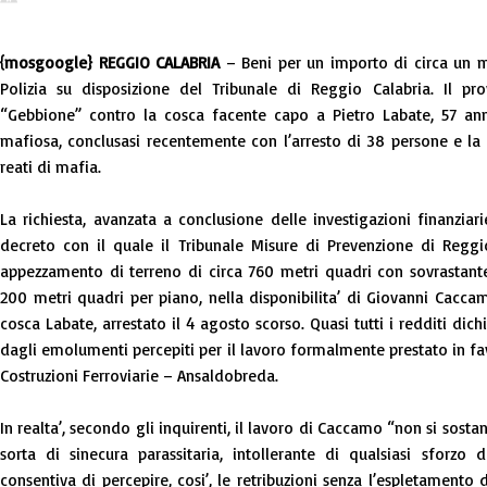
{mosgoogle} REGGIO CALABRIA
– Beni per un importo di circa un mi
Polizia su disposizione del Tribunale di Reggio Calabria. Il pr
“Gebbione” contro la cosca facente capo a Pietro Labate, 57 ann
mafiosa, conclusasi recentemente con l’arresto di 38 persone e la de
reati di mafia.
La richiesta, avanzata a conclusione delle investigazioni finanzia
decreto con il quale il Tribunale Misure di Prevenzione di Reggi
appezzamento di terreno di circa 760 metri quadri con sovrastante 
200 metri quadri per piano, nella disponibilita’ di Giovanni Caccamo
cosca Labate, arrestato il 4 agosto scorso. Quasi tutti i redditi di
dagli emolumenti percepiti per il lavoro formalmente prestato in fav
Costruzioni Ferroviarie – Ansaldobreda.
In realta’, secondo gli inquirenti, il lavoro di Caccamo “non si sosta
sorta di sinecura parassitaria, intollerante di qualsiasi sforzo 
consentiva di percepire, cosi’, le retribuzioni senza l’espletamento di