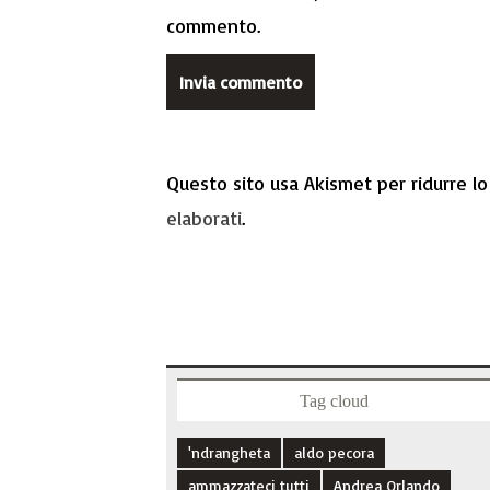
commento.
Questo sito usa Akismet per ridurre l
elaborati
.
Tag cloud
'ndrangheta
aldo pecora
ammazzateci tutti
Andrea Orlando