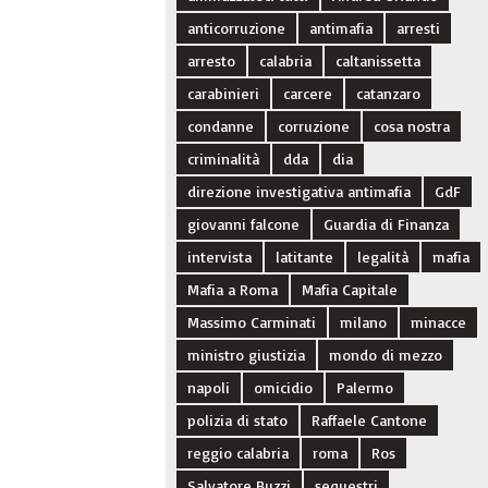
anticorruzione
antimafia
arresti
arresto
calabria
caltanissetta
carabinieri
carcere
catanzaro
condanne
corruzione
cosa nostra
criminalità
dda
dia
direzione investigativa antimafia
GdF
giovanni falcone
Guardia di Finanza
intervista
latitante
legalità
mafia
Mafia a Roma
Mafia Capitale
Massimo Carminati
milano
minacce
ministro giustizia
mondo di mezzo
napoli
omicidio
Palermo
polizia di stato
Raffaele Cantone
reggio calabria
roma
Ros
Salvatore Buzzi
sequestri