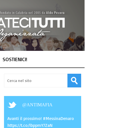
SOSTIENICI!
@
ANTIMAFIA
Avanti il prossimo! #MessinaDenaro
https://t.co/lbppmY7ZaN