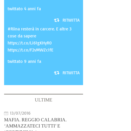
twittato 4 anni fa
RITWITTA
#Riina resterà in carcere. E altre 3
cose da sapere
https://t.co/Li61gKHyR0
https://t.co/F2vMWZc1fE
twittato 9 anni fa
RITWITTA
ULTIME
13/07/2016
MAFIA. REGGIO CALABRIA.
‘AMMAZZATECI TUTTI’ E