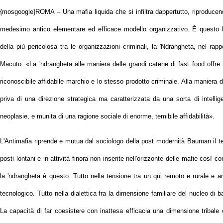
{mosgoogle}ROMA – Una mafia liquida che si infiltra dappertutto, riproducendo
medesimo antico elementare ed efficace modello organizzativo. È questo l'
della più pericolosa tra le organizzazioni criminali, la 'Ndrangheta, nel ra
Macuto. «La 'ndrangheta alle maniera delle grandi catene di fast food offre in
riconoscibile affidabile marchio e lo stesso prodotto criminale. Alla maniera
priva di una direzione strategica ma caratterizzata da una sorta di intellig
neoplasie, e munita di una ragione sociale di enorme, temibile affidabilità».
L'Antimafia riprende e mutua dal sociologo della post modernità Bauman il te
posti lontani e in attività finora non inserite nell'orizzonte delle mafie così 
la 'ndrangheta è questo. Tutto nella tensione tra un qui remoto e rurale e a
tecnologico. Tutto nella dialettica fra la dimensione familiare del nucleo di b
La capacità di far coesistere con inattesa efficacia una dimensione tribale 