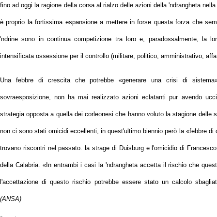
fino ad oggi la ragione della corsa al rialzo delle azioni della 'ndrangheta nel
è proprio la fortissima espansione a mettere in forse questa forza che sembr
'ndrine sono in continua competizione tra loro e, paradossalmente, la l
intensificata ossessione per il controllo (militare, politico, amministrativo, affa
Una febbre di crescita che potrebbe «generare una crisi di sistema».
sovraesposizione, non ha mai realizzato azioni eclatanti pur avendo ucci
strategia opposta a quella dei corleonesi che hanno voluto la stagione delle st
non ci sono stati omicidi eccellenti, in quest'ultimo biennio però la «febbre d
trovano riscontri nel passato: la strage di Duisburg e l'omicidio di Francesc
della Calabria. «In entrambi i casi la 'ndrangheta accetta il rischio che que
l'accettazione di questo rischio potrebbe essere stato un calcolo sbaglia
(ANSA)