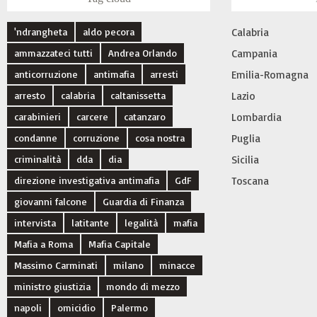
'ndrangheta
aldo pecora
Calabria
ammazzateci tutti
Andrea Orlando
Campania
anticorruzione
antimafia
arresti
Emilia-Romagna
arresto
calabria
caltanissetta
Lazio
carabinieri
carcere
catanzaro
Lombardia
condanne
corruzione
cosa nostra
Puglia
criminalità
dda
dia
Sicilia
direzione investigativa antimafia
GdF
Toscana
giovanni falcone
Guardia di Finanza
intervista
latitante
legalità
mafia
Mafia a Roma
Mafia Capitale
Massimo Carminati
milano
minacce
ministro giustizia
mondo di mezzo
napoli
omicidio
Palermo