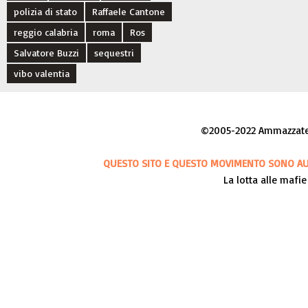
polizia di stato
Raffaele Cantone
reggio calabria
roma
Ros
Salvatore Buzzi
sequestri
vibo valentia
©2005-2022 Ammazzateci
QUESTO SITO E QUESTO MOVIMENTO SONO AUT
La lotta alle mafie 