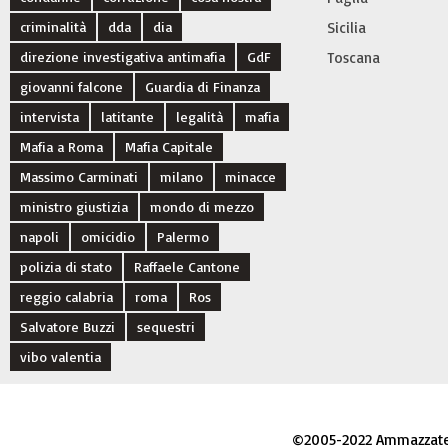
criminalità
dda
dia
Sicilia
direzione investigativa antimafia
GdF
Toscana
giovanni falcone
Guardia di Finanza
intervista
latitante
legalità
mafia
Mafia a Roma
Mafia Capitale
Massimo Carminati
milano
minacce
ministro giustizia
mondo di mezzo
napoli
omicidio
Palermo
polizia di stato
Raffaele Cantone
reggio calabria
roma
Ros
Salvatore Buzzi
sequestri
vibo valentia
©2005-2022 Ammazzateci