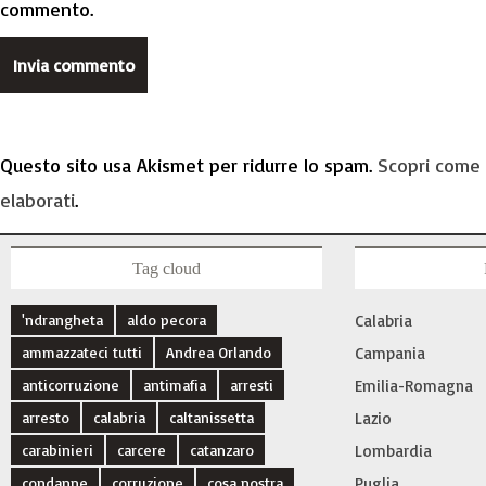
commento.
Questo sito usa Akismet per ridurre lo spam.
Scopri come 
elaborati
.
Tag cloud
'ndrangheta
aldo pecora
Calabria
ammazzateci tutti
Andrea Orlando
Campania
anticorruzione
antimafia
arresti
Emilia-Romagna
arresto
calabria
caltanissetta
Lazio
carabinieri
carcere
catanzaro
Lombardia
condanne
corruzione
cosa nostra
Puglia