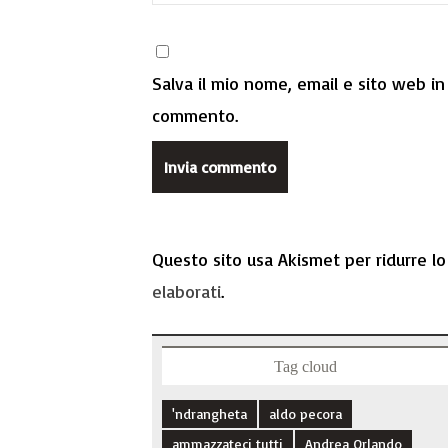
Salva il mio nome, email e sito web i
commento.
Questo sito usa Akismet per ridurre l
elaborati
.
Tag cloud
'ndrangheta
aldo pecora
ammazzateci tutti
Andrea Orlando