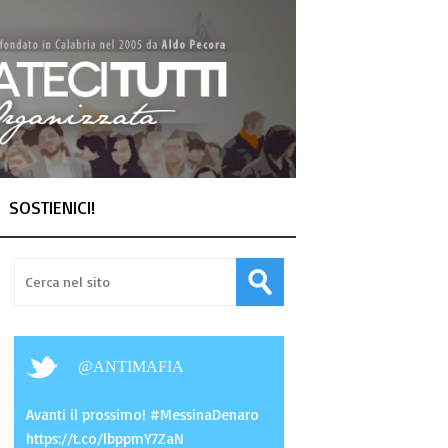
SOSTIENICI!
@
ANTIMAFIA
Avanti il prossimo! #MessinaDenaro
https://t.co/lbppmY7ZaN