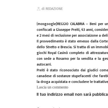
di
REDAZIONE
{mosgoogle}REGGIO CALABRIA – Beni per un
confiscati a Giuseppe Preiti, 43 anni, conside
e 2 mesi di reclusione per associaizone a deli
Il provvedimento è stato emesso dalla Corte d
dello Stretto e Brescia. Si tratta di un immob
giochi Royal Casinò completo di attrezzatur
con sede a Rosarno per la vendita e la gest
autocarri.
Preiti è stato riconosciuto dai giudici com
canadese di sostanze stupefacenti che fareb
la droga acquistata e concludere le trattative
Lascia un commento
Il tuo indirizzo email non sarà pubblica