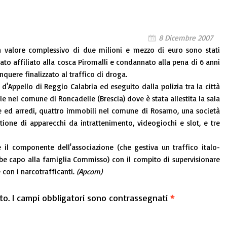
8 Dicembre 2007
 valore complessivo di due milioni e mezzo di euro sono stati
rato affiliato alla cosca Piromalli e condannato alla pena di 6 anni
nquere finalizzato al traffico di droga.
'Appello di Reggio Calabria ed eseguito dalla polizia tra la città
ile nel comune di Roncadelle (Brescia) dove è stata allestita la sala
e ed arredi, quattro immobili nel comune di Rosarno, una società
ione di apparecchi da intrattenimento, videogiochi e slot, e tre
e il componente dell'associazione (che gestiva un traffico italo-
be capo alla famiglia Commisso) con il compito di supervisionare
 con i narcotrafficanti.
(Apcom)
to.
I campi obbligatori sono contrassegnati
*