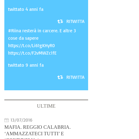
twittato 4 anni fa
RITWITTA
#Riina resterà in carcere. E altre 3
cose da sapere
https://t.co/Li61gKHyR0
https://t.co/F2vMWZc1fE
twittato 9 anni fa
RITWITTA
ULTIME
13/07/2016
MAFIA. REGGIO CALABRIA.
‘AMMAZZATECI TUTTI’ E