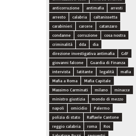
anticorruzione
antimafia
arresti
arresto
calabria
caltanissetta
carabinieri
carcere
catanzaro
condanne
corruzione
cosa nostra
criminalità
dda
dia
direzione investigativa antimafia
GdF
giovanni falcone
Guardia di Finanza
intervista
latitante
legalità
mafia
Mafia a Roma
Mafia Capitale
Massimo Carminati
milano
minacce
ministro giustizia
mondo di mezzo
napoli
omicidio
Palermo
polizia di stato
Raffaele Cantone
reggio calabria
roma
Ros
Salvatore Buzzi
sequestri