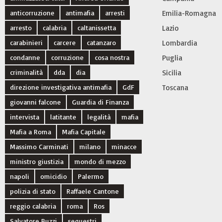
anticorruzione
antimafia
arresti
Emilia-Romagna
arresto
calabria
caltanissetta
Lazio
carabinieri
carcere
catanzaro
Lombardia
condanne
corruzione
cosa nostra
Puglia
criminalità
dda
dia
Sicilia
direzione investigativa antimafia
GdF
Toscana
giovanni falcone
Guardia di Finanza
intervista
latitante
legalità
mafia
Mafia a Roma
Mafia Capitale
Massimo Carminati
milano
minacce
ministro giustizia
mondo di mezzo
napoli
omicidio
Palermo
polizia di stato
Raffaele Cantone
reggio calabria
roma
Ros
Salvatore Buzzi
sequestri