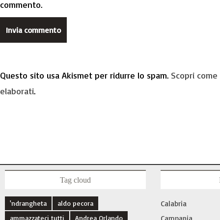
commento.
Questo sito usa Akismet per ridurre lo spam.
Scopri come 
elaborati
.
Tag cloud
'ndrangheta
aldo pecora
Calabria
ammazzateci tutti
Andrea Orlando
Campania