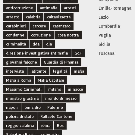
anticorruzione
antimafia
arresti
Emilia-Romagna
arresto
calabria
caltanissetta
Lazio
carabinieri
carcere
catanzaro
Lombardia
condanne
corruzione
cosa nostra
Puglia
criminalità
dda
dia
Sicilia
direzione investigativa antimafia
GdF
Toscana
giovanni falcone
Guardia di Finanza
intervista
latitante
legalità
mafia
Mafia a Roma
Mafia Capitale
Massimo Carminati
milano
minacce
ministro giustizia
mondo di mezzo
napoli
omicidio
Palermo
polizia di stato
Raffaele Cantone
reggio calabria
roma
Ros
Salvatore Buzzi
sequestri