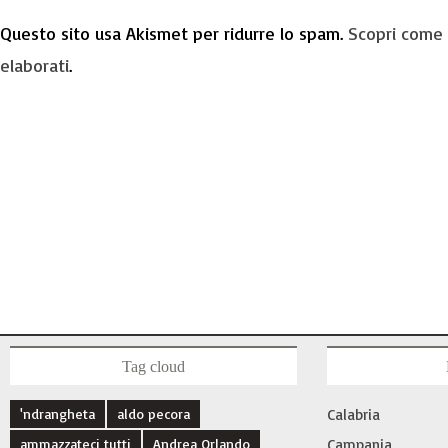
Questo sito usa Akismet per ridurre lo spam.
Scopri come 
elaborati
.
Tag cloud
'ndrangheta
aldo pecora
Calabria
ammazzateci tutti
Andrea Orlando
Campania