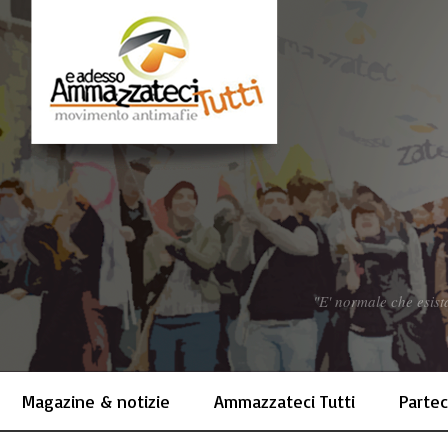
"E' normale che esist
Magazine & notizie
Ammazzateci Tutti
Partec